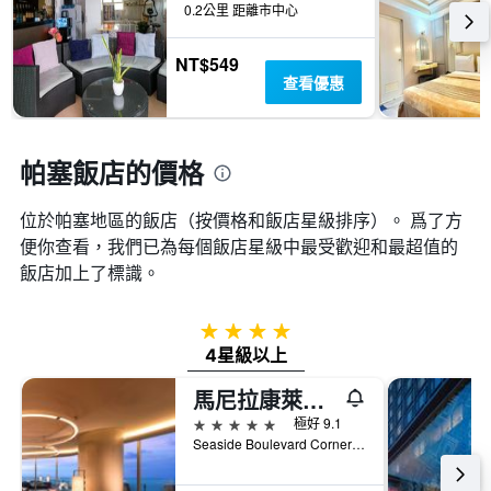
天
飯
0.2公里 距離市中心
個
內
店
X
找
類
軸，
NT$549
到
別。
顯
查看優惠
的
此
示
今
圖
距
晚
表
離
房
具
預
帕塞飯店的價格
間
有
訂
平
1
日
均
條
位於帕塞​地區的飯店（按價格和飯店星級排序）。 爲了方
期
價
Y
便你查看，我們已為每個飯店星級中最受歡迎和最超值的
的
格。
軸，
天
飯店加上了標識。
顯
數
示
此
過
圖
4星級
去
表
4星級以上
三
具
天
有
馬尼拉康萊德酒店
內
1
5星級
極好 9.1
找
條
Seaside Boulevard Corner Coral Way, 帕塞, 菲律賓
到
Y
的
軸，
本