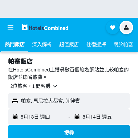
熱門飯店
深入解析
超值飯店
住宿選擇
關於帕塞
帕塞飯店
在HotelsCombined上搜尋數百個旅遊網站並比較帕塞的
飯店並節省旅費。
2位旅客，1 間客房
帕塞, 馬尼拉大都會, 菲律賓
8月13日 週四
-
8月14日 週五
搜尋