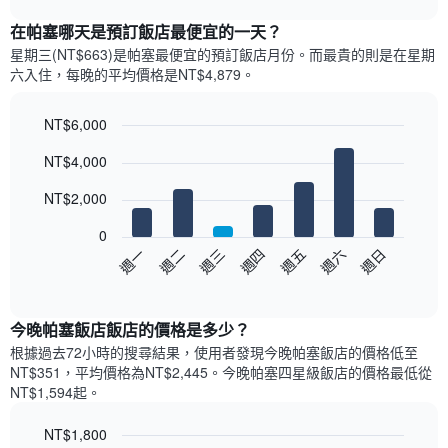
表
chart
顯
在帕塞哪天是預訂飯店最便宜的一天？
示
星期三(NT$663)是帕塞​最便宜的預訂飯店月份。而最貴的則是在星期
每
六​入住，每晚的平均價格是NT$4,879​​。
個
月
的
NT$6,000
房
Bar
Chart
NT$4,000
間
graphic.
chart
with
平
7
NT$2,000
均
bars.
價
0
格
以
週日
週四
週一
週五
週二
週六
週三
此
下
End
圖
of
圖
表
interactive
表
chart
具
顯
今晚帕塞飯店飯店的價格是多少？
有
示
1
根據過去72小時的搜尋結果，使用者發現今晚帕塞飯店的價格低至
每
條
NT$351，平均價格為NT$2,445​。今晚帕塞四星級飯店​的價格最低從
週
X
NT$1,594​起。
每
軸，
天
顯
NT$1,800
的
示