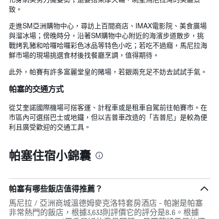
致。
走進SM亞洲購物中心，尋訪上百間商店、IMAX電影院、美食廣場
與溜冰場；傍晚時分，沿著SM購物中心附近的海濱步道散步，挑
戰烤乳豬和哈囉哈囉彩色冰品等特色小吃；若吃不過癮，馬尼拉海
鮮市場的現場挑選食材後找餐廳烹調，值得期待。
此外，帕賽有許多富麗堂皇的賭場，若銀兩充足不妨去試試手氣。
帕塞的交通方式
從艾奎諾國際機場可搭客運、計程車或是租車自駕前往帕賽市。在
市區內可選搭巴士或地鐵，但以吉普車改造的「吉普尼」是較為便
利且廣受歡迎的交通工具。
帕塞住宿小錦囊
帕塞有哪些飯店值得推薦？
馬尼拉 / 亞洲商城溫德姆麥克洛特套房酒店 - 帕謝是帕塞
非常熱門的飯店，根據3,633則評價它的評分是8.6。根據