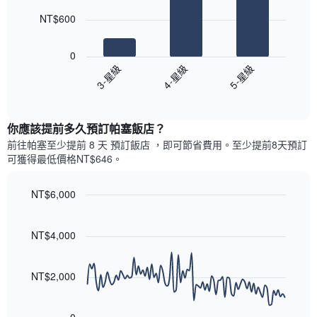
此
的
bars.
圖
本
NT$600
表
週
以
具
末
下
有
0
每
圖
1
3-星級
4-星級
5-星級
間
表
條
客
End
顯
Y
of
房
示
interactive
軸，
平
過
chart
顯
均
你應該提前多久預訂帕塞飯店​？
去
示
價
三
前往帕塞​至少提前 8 天 預訂飯店 ，即可節省費用。至少提前8​天​預訂
房
格
天
可獲得最低價格NT$646​。
間
此
內
的
圖
依
平
表
NT$6,000
星
均
具
級
Line
Chart
價
有
graphic.
chart
評
格
1
with
NT$4,000
等
90
條
彙
data
X
整
points.
軸，
NT$2,000
的
顯
本
以
示
週
下
按
末