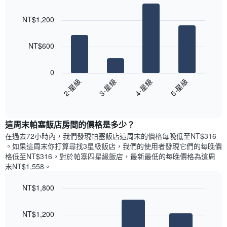
Bar
房
Chart
月
graphic.
chart
間
份
NT$1,200
with
平
此
4
均
bars.
圖
價
NT$600
表
格
具
以
此
有
下
0
圖
1
圖
2-星級
3-星級
4-星級
5-星級
表
條
表
具
End
Y
顯
of
有
軸，
示
interactive
1
顯
過
chart
條
這周末帕塞飯店​房間的價格是多少？
示
去
X
平
三
在過去72小時內，我們發現帕塞飯店​這周末的價格每晚低至NT$316​
軸，
均
天
。如果這周末你打算尋找3星級飯店，我們的使用者發現它們的每晚價
顯
價
內
格低至NT$316​。對於帕塞四星級飯店​，最新最低的每晚價格為這周
示
格
依
末NT$1,558​。
一
星
週
級
NT$1,800
中
評
的
Bar
Chart
等
graphic.
chart
各
彙
NT$1,200
with
天
整
3