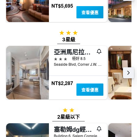
顯
週
NT$5,695
示
末
查看優惠
房
房
間
間
的
平
平
3星級
均
均
3星級
價
價
格。
格
亞洲馬尼拉溫德姆購物中心tryp酒店
3星級
極好 8.5
Seaside Blvd, Corner J.W. Diokno Blvd, 帕塞, 菲律賓
NT$2,287
查看優惠
2星級
2星級以下
塞勒姆dg經濟型酒店
Building 6, Salem Complex, Domestic Road, Barangay 191, Pasay City Inside Salem Complex, 帕塞, 菲律賓