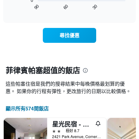
0
圖
星
客
90
60
30
表
End
級
房
of
顯
分
interactive
平
示
chart
類
均
隨
的
價
著
飯
尋找優惠
格
入
店
此
住
類
圖
日
別。
表
期
此
具
接
圖
有
近，
菲律賓帕塞超值的飯店
表
1
房
具
條
價
有
X
這些帕塞​住宿是我們的搜尋結果中每晚價格最划算的優
的
1
軸，
變
惠。 如果你的行程有彈性，更改旅行的日期以比較價格。
條
顯
化
Y
示
情
軸，
按
顯示所有574間飯店
況。
顯
星
此
示
級
圖
過
星光民宿 - 帕謝
分
表
去
類
2星級
極好 8.7
有
三
的
2421 Park Avenue, Corner A. Arnaiz Avenue, Pasay City, 帕塞, 菲律賓
1