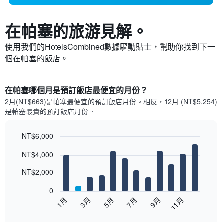
在帕塞​的旅游見解。
使用我們的HotelsCombined數據驅動貼士，幫助你找到下一
個在帕塞​的飯店。
在帕塞哪個月是預訂飯店最便宜的月份？
2月(NT$663)是帕塞​最便宜的預訂飯店月份。​相反，12月 (NT$5,254)
是帕塞最貴的預訂飯店月份。
NT$6,000
Bar
Chart
NT$4,000
graphic.
chart
with
12
NT$2,000
bars.
0
以
1月
3月
5月
7月
9月
11月
下
End
of
圖
interactive