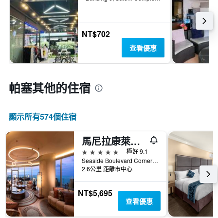
NT$702
查看優惠
帕塞​其他的住宿
顯示所有574​個住宿
馬尼拉康萊德酒店
5星級
極好 9.1
Seaside Boulevard Corner Coral Way, 帕塞, 菲律賓
2.6公里 距離市中心
NT$5,695
查看優惠