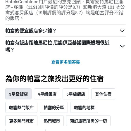
HotelsCombined用戶最近的意見回饋，貝爾蒙特馬尼拉酒
店 - 帕謝（11,918則評價的評分是8.7）和新港大道 101 號公
寓式客房飯店（19則評價的評分是8.7）均是帕塞評分不錯
的飯店。
帕塞的便宜飯店多少錢？
帕塞​有飯店距離馬尼拉 尼諾伊亞基諾國際機場​很近
嗎？
查看更多問答集
為你的帕塞之旅找出更好的住宿
3星級飯店
4星級飯店
5星級飯店
其他住宿
帕塞熱門飯店
帕塞的分區
帕塞的地標
更多熱門城市
熱門城市
預訂旅程所需的一切