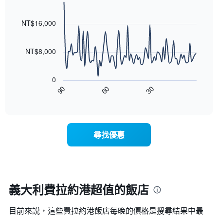
均
具
級
Line
Chart
價
有
graphic.
chart
評
格
1
with
NT$16,000
等
90
條
彙
data
X
整
points.
軸，
NT$8,000
的
顯
本
以
示
週
下
按
末
0
圖
星
客
30
90
60
表
End
級
房
of
顯
分
interactive
平
示
chart
類
均
隨
的
價
著
飯
尋找優惠
格
入
店
此
住
類
圖
日
別。
表
期
此
具
接
圖
有
近，
義大利費拉約港超值的飯店
表
1
房
具
條
價
有
X
目前來説，這些費拉約港​飯店每晚的價格是搜尋結果中最
的
1
軸，