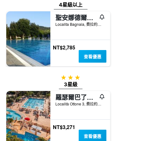
過
圖
4星級以上
去
表
三
聖安娜德爾佛特爾拉伊歐公寓酒店 - 費拉約港
具
天
有
Localita Bagnaia, 費拉約港, 托斯卡尼, 義大利
內
1
找
條
到
Y
的
軸，
NT$2,785
本
顯
週
查看優惠
示
末
房
房
間
間
的
3星級
平
平
3星級
均
均
價
價
羅瑟爾巴了帕爾梅野營村莊酒店
格。
格
Località Ottone 3, 費拉約港, 托斯卡尼, 義大利
NT$3,271
查看優惠