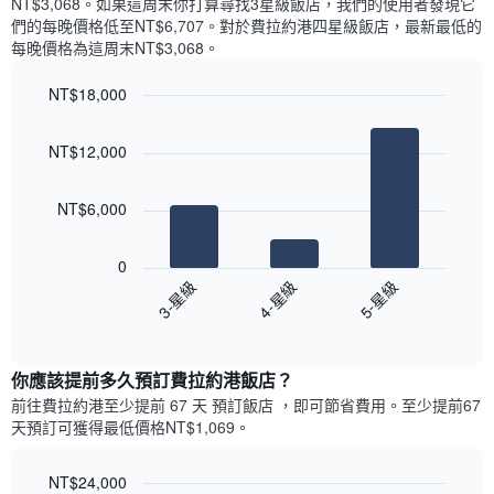
NT$3,068​。如果這周末你打算尋找3星級飯店，我們的使用者發現它
顯
價
內
們的每晚價格低至NT$6,707​。對於費拉約港四星級飯店​，最新最低的
示
格
依
每晚價格為這周末NT$3,068​。
一
星
週
級
NT$18,000
中
評
的
Bar
Chart
等
graphic.
chart
各
彙
NT$12,000
with
天
整
3
此
的
bars.
圖
本
NT$6,000
表
週
以
具
末
下
有
0
每
圖
1
4-星級
5-星級
3-星級
間
表
條
客
End
顯
Y
of
房
示
interactive
軸，
平
過
chart
顯
均
你應該提前多久預訂費拉約港飯店​？
去
示
價
三
前往費拉約港​至少提前 67 天 預訂飯店 ，即可節省費用。至少提前67​
房
格
天
天​預訂可獲得最低價格NT$1,069​。
間
此
內
的
圖
依
平
表
NT$24,000
星