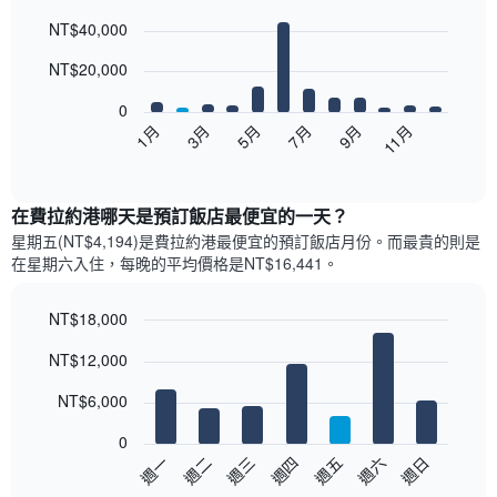
Bar
Chart
NT$40,000
graphic.
chart
with
12
NT$20,000
bars.
0
以
5月
11月
3月
9月
1月
7月
下
End
of
圖
interactive
表
chart
顯
在費拉約港哪天是預訂飯店最便宜的一天？
示
星期五(NT$4,194)是費拉約港​最便宜的預訂飯店月份。而最貴的則是
每
在星期六​入住，每晚的平均價格是NT$16,441​​。
個
月
的
NT$18,000
房
Bar
Chart
NT$12,000
間
graphic.
chart
with
平
7
NT$6,000
均
bars.
價
0
格
以
週三
週四
週五
週六
週日
週一
週二
此
下
End
圖
of