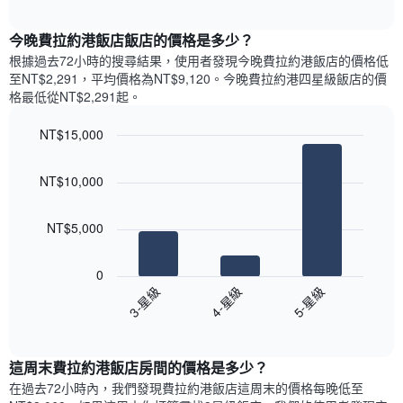
圖
表
interactive
表
chart
具
顯
今晚費拉約港飯店飯店的價格是多少？
有
示
1
根據過去72小時的搜尋結果，使用者發現今晚費拉約港飯店的價格低
每
條
至NT$2,291，平均價格為NT$9,120​。今晚費拉約港四星級飯店​的價
週
X
格最低從NT$2,291​起。
每
軸，
天
顯
NT$15,000
的
示
Bar
房
Chart
月
graphic.
chart
間
份
NT$10,000
with
平
此
3
均
bars.
圖
價
NT$5,000
表
格
具
以
此
有
下
0
圖
1
圖
4-星級
5-星級
3-星級
表
條
表
具
End
Y
顯
of
有
軸，
示
interactive
1
顯
過
chart
條
這周末費拉約港飯店​房間的價格是多少？
示
去
X
平
三
在過去72小時內，我們發現費拉約港飯店​這周末的價格每晚低至
軸，
均
天