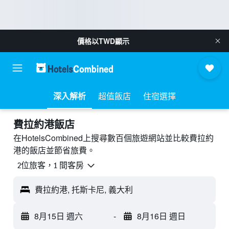
價格以
TWD
顯示
深入解析
超值飯店
住宿選擇
費拉約港飯店
在HotelsCombined上搜尋數百個旅遊網站並比較費拉約
港的飯店並節省旅費。
2位旅客，1 間客房
費拉約港, 托斯卡尼, 義大利
8月15日 週六
-
8月16日 週日