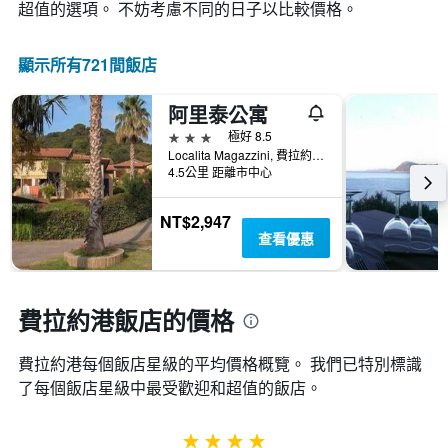
變
超值的選項。 不妨考慮不同的日子以比較價格。
條
顯
化
Y
示
情
軸，
按
顯示所有721間飯店
況。
顯
星
此
示
級
圖
過
阿里泰公寓
分
表
去
類
3星級
極好 8.5
有
三
的
Localita Magazzini, 費拉約港, 托斯卡尼, 義大利
1
天
飯
4.5公里 距離市中心
個
內
店
X
找
類
軸，
NT$2,947
到
別。
顯
查看優惠
的
此
示
今
圖
距
晚
表
離
房
具
預
費拉約港飯店的價格
間
有
訂
平
1
日
均
條
費拉約港​每個飯店星級的平均價格概覽。 我們已特別標識
期
價
Y
了每個飯店星級中最受歡迎和超值的飯店。
的
格。
軸，
天
顯
數
示
4星級
此