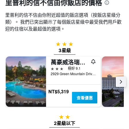
里普利的信不信由你飯店的價格
里普利的信不信由你附近超值的飯店選項（按飯店星級分
類）。 我們已突出顯示了每個飯店星級中最受我們用戶歡
迎的住宿以及最超值的選項。
3星級
3星級
萬豪威洛瑞吉別墅酒店
3星級
極好 9.1
2929 Green Mountain Drive, 布蘭森, MO, 美國
NT$5,319
查看優惠
2星級
2星級以下