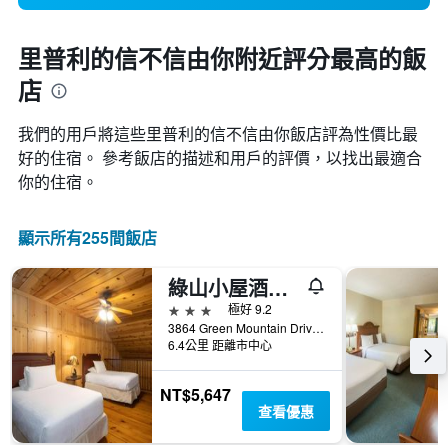
里普利的信不信由你附近評分最高的飯
店
我們的用戶將這些里普利的信不信由你飯店評為性價比最
好的住宿。 參考飯店的描述和用戶的評價，以找出最適合
你的住宿。
顯示所有255間飯店
綠山小屋酒店 - 布蘭森
3星級
極好 9.2
3864 Green Mountain Drive, 布蘭森, MO, 美國
6.4公里 距離市中心
NT$5,647
查看優惠