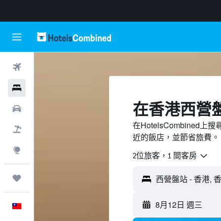
機票
飯店
​在香港西營
租車
在HotelsCombin
機＋酒
近的飯店，並節省旅費。
探索
2位旅客，1 間客房
旅程
8月12日 週三
中文