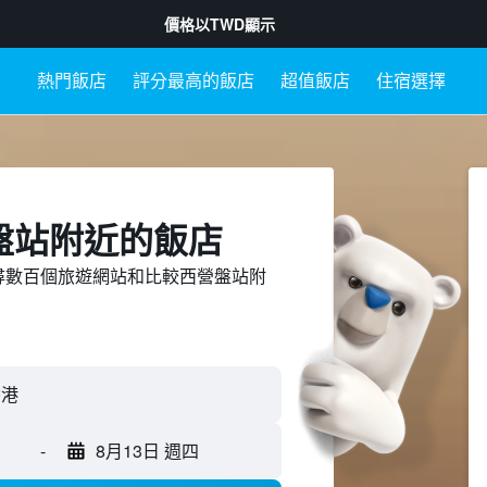
價格以
TWD
顯示
熱門飯店
評分最高的飯店
超值飯店
住宿選擇
盤站附近​的飯店
ed上搜尋數百個旅遊網站和比較西營盤站附
-
8月13日 週四