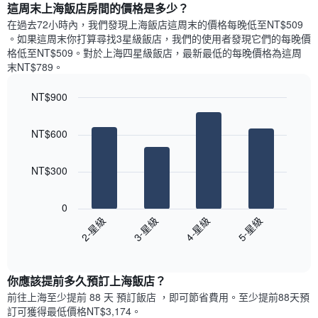
條
這周末上海飯店​房間的價格是多少？
示
去
軸，
X
平
三
在過去72小時內，我們發現上海飯店​這周末的價格每晚低至NT$509​
顯
軸，
均
天
。如果這周末你打算尋找3星級飯店，我們的使用者發現它們的每晚價
示
顯
價
內
格低至NT$509​。對於上海四星級飯店​，最新最低的每晚價格為這周
過
示
格
依
去
末NT$789​。
一
星
三
週
級
天
NT$900
中
評
內
的
Bar
Chart
等
雙
graphic.
chart
各
彙
NT$600
人
with
天
整
房
4
此
的
bars.
的
圖
本
NT$300
平
表
週
以
均
具
末
下
價
有
0
每
圖
格
1
2-星級
3-星級
4-星級
5-星級
間
表
條
客
End
顯
Y
of
房
示
interactive
軸，
平
過
chart
顯
均
你應該提前多久預訂上海飯店​？
去
示
價
三
前往上海​至少提前 88 天 預訂飯店 ，即可節省費用。至少提前88​天​預
房
格
天
訂可獲得最低價格NT$3,174​。
間