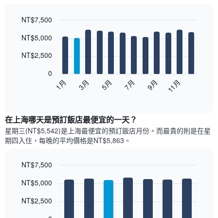
去
三
天
NT$7,500
內
Bar
Chart
NT$5,000
依
graphic.
chart
with
星
12
NT$2,500
級
bars.
評
0
等
以
1月
3月
5月
7月
9月
11月
彙
下
End
整
of
圖
的
interactive
表
chart
雙
顯
在上海哪天是預訂飯店最便宜的一天？
人
示
房
星期三(NT$5,542)是上海​最便宜的預訂飯店月份。而最貴的則是在星
每
平
期四​入住，每晚的平均價格是NT$5,863​​。
個
均
月
價
的
NT$7,500
格
房
Bar
此
Chart
NT$5,000
間
graphic.
chart
圖
with
平
表
7
NT$2,500
均
具
bars.
價
有