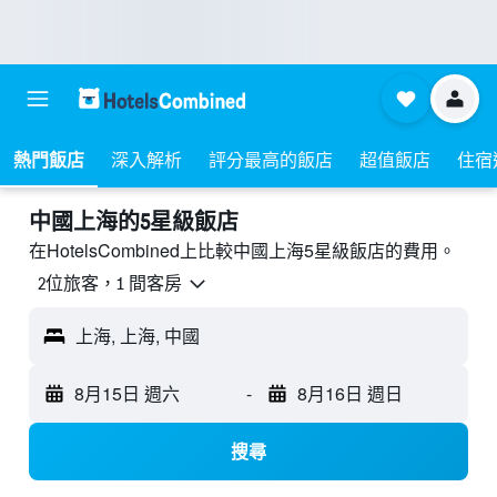
熱門飯店
深入解析
評分最高的飯店
超值飯店
住宿
中國上海的5星級飯店
在HotelsCombined上比較中國上海5星級​飯店的費用。
2位旅客，1 間客房
上海, 上海, 中國
8月15日 週六
-
8月16日 週日
搜尋