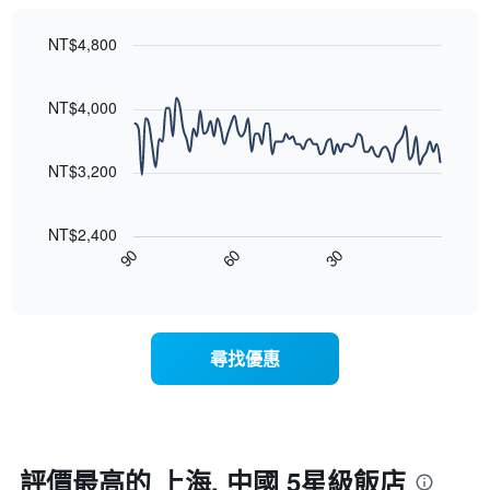
此
內
的
圖
依
平
表
NT$4,800
星
均
具
級
Line
Chart
價
有
graphic.
chart
評
格
1
with
NT$4,000
等
90
條
彙
data
X
整
points.
軸，
NT$3,200
的
顯
本
以
示
週
下
按
末
NT$2,400
圖
星
客
90
60
30
表
End
級
房
of
顯
分
interactive
平
示
chart
類
均
隨
的
價
著
飯
尋找優惠
格
入
店
此
住
類
圖
日
別。
表
期
此
具
接
圖
有
近，
評價最高的 上海, 中國 5星級飯店
表
1