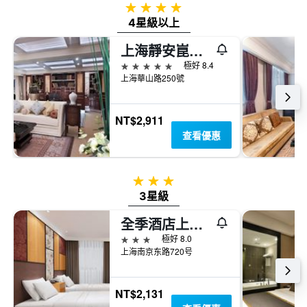
4星級
4星級以上
上海靜安崑崙大酒店
5星級
極好 8.4
上海華山路250號
NT$2,911
查看優惠
3星級
3星級
全季酒店上海外滩南京路步行街店
3星級
極好 8.0
上海南京东路720号
NT$2,131