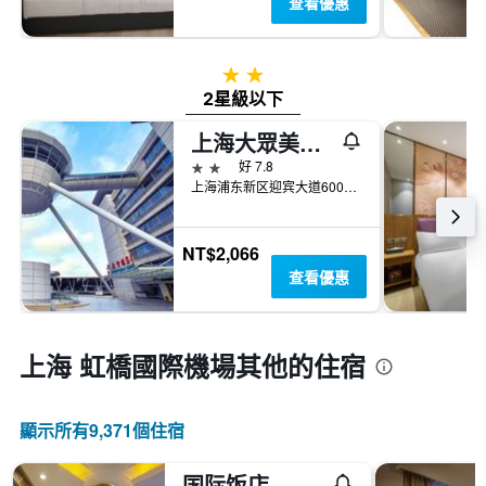
查看優惠
2星級
2星級以下
上海大眾美林閣空港賓館
2星級
好 7.8
上海浦东新区迎宾大道6001号
NT$2,066
查看優惠
上海 虹橋國際機場​其他的住宿
顯示所有9,371​個住宿
国际饭店