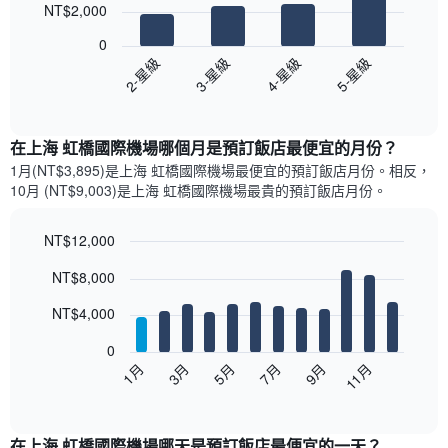
NT$2,000
4
bars.
0
2-星級
3-星級
4-星級
5-星級
以
下
End
of
圖
interactive
表
chart
顯
在上海 虹橋國際機場哪個月是預訂飯店最便宜的月份？
示
1月(NT$3,895)是上海 虹橋國際機場​最便宜的預訂飯店月份。​相反，
過
10月 (NT$9,003)是上海 虹橋國際機場最貴的預訂飯店月份。
去
三
天
NT$12,000
內
Bar
Chart
NT$8,000
依
graphic.
chart
with
星
12
NT$4,000
級
bars.
評
0
等
以
5月
11月
3月
9月
7月
1月
彙
下
End
整
of
圖
的
interactive
表
chart
雙
顯
在上海 虹橋國際機場哪天是預訂飯店最便宜的一天？