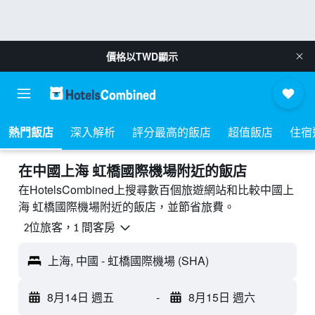
價格以
TWD
顯示
熱門飯店
深入解析
評分最高的飯店
超值飯店
住宿
​在中國上海 虹橋國際機場附近​的飯店
在HotelsCombined上搜尋數百個旅遊網站和比較中國上
海 虹橋國際機場附近的飯店，並節省旅費。
2位旅客，1 間客房
上海, 中國 - 虹橋國際機場 (SHA)
8月14日 週五
-
8月15日 週六