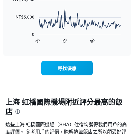
份
店
90
平
此
類
data
均
圖
points.
別。
價
NT$5,000
表
此
格
具
以
圖
此
有
下
表
圖
0
1
圖
具
表
30
90
60
條
表
有
End
具
Y
of
顯
1
有
interactive
軸，
示
條
chart
1
顯
隨
Y
條
示
著
軸，
X
尋找優惠
平
入
顯
軸，
均
住
示
顯
價
日
過
示
格
期
去
一
接
三
週
近，
天
上海 虹橋國際機場附近評分最高的飯
中
房
內
的
店
價
雙
各
的
人
天
變
房
這些上海 虹橋國際機場​（SHA​）住宿均獲得我們用戶的高
此
化
的
圖
度評價。 參考用戶的評價，瞭解這些飯店之所以頗受好評
情
平