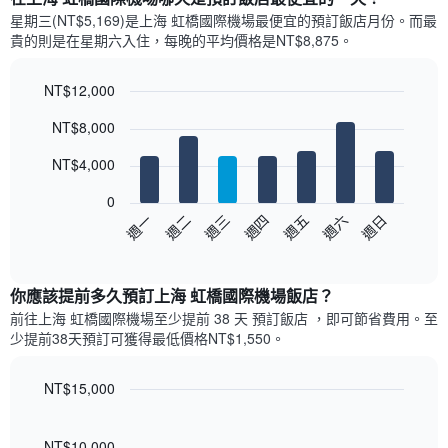
人
示
房
星期三(NT$5,169)是上海 虹橋國際機場​最便宜的預訂飯店月份。而最
每
平
貴的則是在星期六​入住，每晚的平均價格是NT$8,875​​。
個
均
月
價
的
NT$12,000
格
房
Bar
此
Chart
NT$8,000
間
graphic.
chart
圖
with
平
表
7
NT$4,000
均
具
bars.
價
有
0
格
1
以
週三
週四
週五
週六
週日
週一
週二
此
條
下
End
圖
X
of
圖
表
interactive
軸，
表
chart
具
顯
顯
你應該提前多久預訂上海 虹橋國際機場飯店​？
有
示
示
1
前往上海 虹橋國際機場​至少提前 38 天 預訂飯店 ，即可節省費用。至
按
每
條
少提前38​天​預訂可獲得最低價格NT$1,550​。
星
週
X
級
每
軸，
分
天
NT$15,000
顯
類
的
Line
示
Chart
的
房
graphic.
chart
月
酒
with
間
NT$10,000