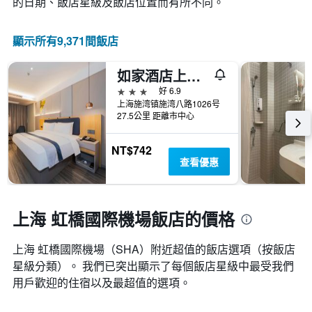
的日期、飯店星級及飯店位置而有所不同。
具
有
1
顯示所有9,371間飯店
條
Y
軸，
如家酒店上海浦东机场自由贸易区店
顯
3星級
好 6.9
示
上海施湾镇施湾八路1026号
房
27.5公里 距離市中心
間
的
平
NT$742
均
查看優惠
價
格
上海 虹橋國際機場飯店的價格
上海 虹橋國際機場​（SHA​）附近超值的飯店選項（按飯店
星級分類）。 我們已突出顯示了每個飯店星級中最受我們
用戶歡迎的住宿以及最超值的選項。