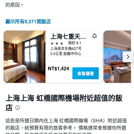
表
的原因。
況。
均
具
此
價
有
圖
格
1
顯示所有9,371間飯店
表
條
有
Y
1
上海七重天賓館
軸，
個
顯
3星級
極好 8.1
X
示
上海南京东路627号
軸，
房
3.0公里 距離市中心
顯
間
示
的
距
NT$1,424
平
離
查看優惠
均
預
價
訂
格
日
期
上海上海 虹橋國際機場附近超值的飯
的
店
天
數
此
這些是所選日期內在上海 虹橋國際機場​（SHA​）附近超值
圖
的飯店，給預算有限的旅客參考。 價格通常會根據你所選
表