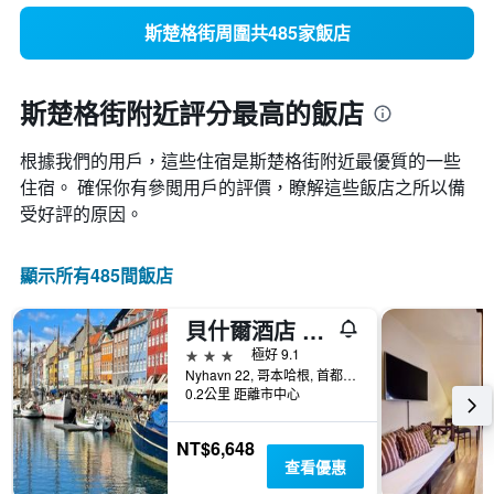
斯楚格街周圍共485家飯店
斯楚格街附近評分最高的飯店
根據我們的用戶，這些住宿是斯楚格街​附近最優質的一些
住宿。 確保你有參閲用戶的評價，瞭解這些飯店之所以備
受好評的原因。
顯示所有485間飯店
貝什爾酒店 - 哥本哈根
3星級
極好 9.1
Nyhavn 22, 哥本哈根, 首都大區, 丹麥
0.2公里 距離市中心
NT$6,648
查看優惠