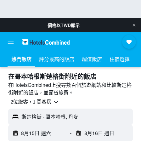
價格以
TWD
顯示
熱門飯店
評分最高的飯店
超值飯店
住宿選擇
​在哥本哈根斯楚格街附近​的飯店
在HotelsCombined上搜尋數百個旅遊網站和比較斯楚格
街附近的飯店，並節省旅費。
2位旅客，1 間客房
斯楚格街 - 哥本哈根, 丹麥
8月15日 週六
-
8月16日 週日