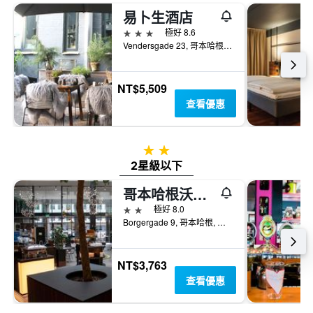
易卜生酒店
3星級
極好 8.6
Vendersgade 23, 哥本哈根, 首都大區, 丹麥
NT$5,509
查看優惠
2星級
2星級以下
哥本哈根沃克阿普- 伯格嘉德酒店
2星級
極好 8.0
Borgergade 9, 哥本哈根, 首都大區, 丹麥
NT$3,763
查看優惠