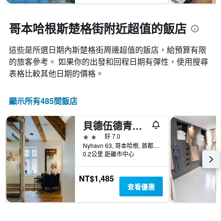
哥本哈根斯楚格街附近超值的飯店
這些是所選日期內斯楚格街​周邊超值的​飯店，給預算有限
的旅客參考。 如果你的出發和回程日期有彈性，使用搜尋
表格比較其他日期的價格。
顯示所有485間飯店
貝德伍德青年旅舍 - 哥本哈根
2星級
好 7.0
Nyhavn 63, 哥本哈根, 首都大區, 丹麥
0.2公里 距離市中心
NT$1,485
查看優惠