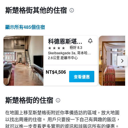
斯楚格街​其他的住宿
顯示所有485​個住宿
科德恩斯堪迪克酒店
4星級
極好 8.3
Skelbaekgade 3a, 哥本哈根, 首都大區, 丹麥
2.6公里 距離市中心
NT$4,506
查看優惠
斯楚格街的住宿
在地圖上移至斯楚格街​​附近你準備造訪的區域，放大地圖
以找出周邊的住宿。 用戶只要按一下自己有興趣的飯店，
就可以進一步查看更多實用的資訊和該飯店所有的優惠。