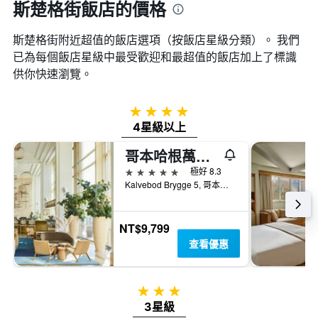
斯楚格街飯店的價格
斯楚格街附近超值的飯店選項（按飯店星級分類）。 我們
已為每個飯店星級中最受歡迎和最超值的飯店加上了標識
供你快速瀏覽。
4星級
4星級以上
哥本哈根萬豪酒店
5星級
極好 8.3
Kalvebod Brygge 5, 哥本哈根, 首都大區, 丹麥
NT$9,799
查看優惠
3星級
3星級