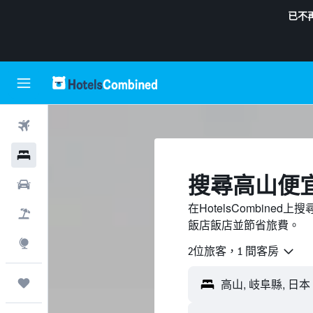
已不
機票
飯店
搜尋高山​便
租車
在HotelsCombin
機＋酒
飯店飯店並節省旅費。
探索
2位旅客，1 間客房
旅程