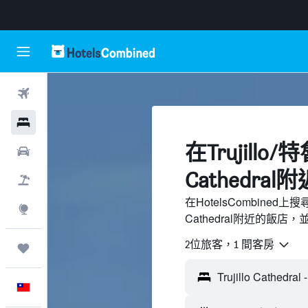
機票
飯店
​在Trujillo/
租車
Cathedral
機＋酒
在HotelsCombined上
探索
Cathedral附近的飯店
2位旅客，1 間客房
旅程
中文