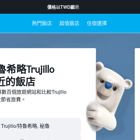
價格以
TWD
顯示
熱門飯店
超值飯店
住宿選擇
特魯希略Trujillo
附近​的飯店
搜尋數百個旅遊網站和比較Trujillo
，並節省旅費。