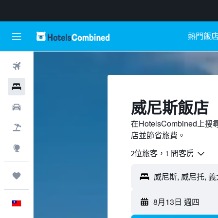
熱門飯
機票
飯店
威尼斯飯店
租車
在HotelsCombin
機＋酒
店並節省旅費。
探索
2位旅客，1 間客房
旅程
8月13日 週四
中文