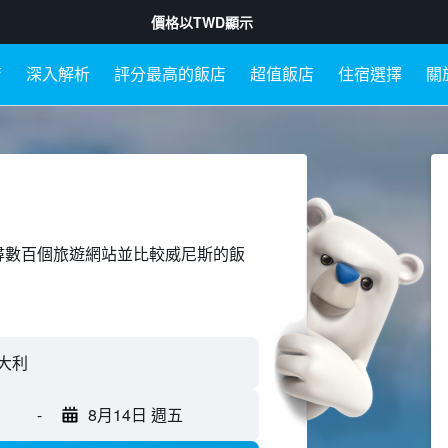
價格以
TWD
顯示
店
深入解析
評分最高的飯店
超值飯店
住宿選擇
關
ed上搜尋數百個旅遊網站並比較威尼斯的飯
-
8月14日 週五