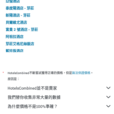
亞倫酒店
泰度陽酒店 - 芽莊
新陽酒店 - 芽莊
貝爾維尤酒店
富貴 2 號酒店 - 芽莊
阿祖拉酒店
芽莊艾格尼絲飯店
藍珍珠酒店
芽莊維紐酒店
芽莊森克飯店 - 由 NEST 集團管理
黃金雨 2 酒店 - 芽莊
*
HotelsCombined不斷嘗試獲得正確的價格，但是
無法保證價格
。
戈西亞酒店
原因是：
HotelsCombined並不是賣家
我們替你收集非常大量的數據
為什麼價格不是100%準確？