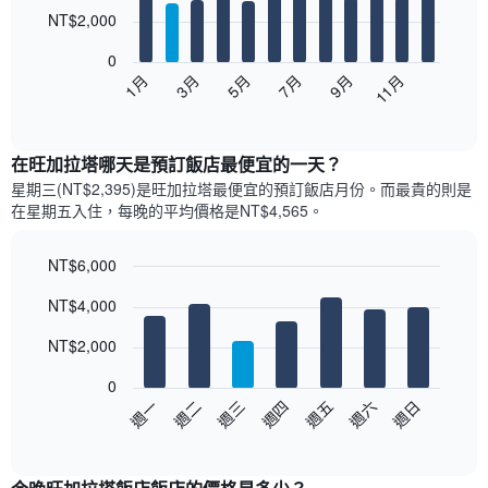
12
NT$2,000
bars.
0
以
1月
3月
5月
7月
9月
11月
下
End
of
圖
interactive
表
chart
顯
在旺加拉塔哪天是預訂飯店最便宜的一天？
示
星期三(NT$2,395)是旺加拉塔​最便宜的預訂飯店月份。而最貴的則是
每
在星期五​入住，每晚的平均價格是NT$4,565​​。
個
月
的
NT$6,000
房
Bar
Chart
NT$4,000
間
graphic.
chart
with
平
7
NT$2,000
均
bars.
價
0
格
以
週日
週四
週一
週五
週二
週六
週三
此
下
End
圖
of
圖
表
interactive
表
chart
具
顯