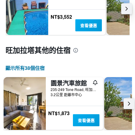
三
天
內
NT$3,552
找
到
查看優惠
的
本
週
末
旺加拉塔​其他的住宿
房
間
平
顯示所有38​個住宿
均
價
格。
園景汽車旅館
235-249 Tone Road, 旺加拉塔, VIC, 澳洲
3.2公里 距離市中心
NT$1,873
查看優惠