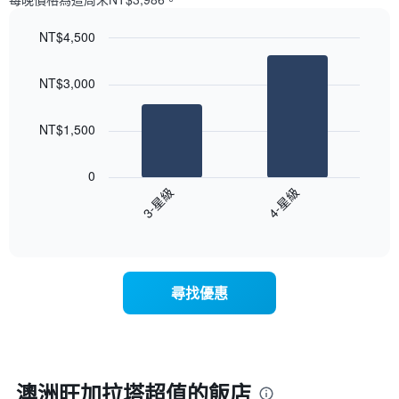
一
星
週
級
NT$4,500
中
評
的
Bar
Chart
等
graphic.
chart
各
彙
NT$3,000
with
天
整
2
此
的
bars.
圖
本
NT$1,500
表
週
以
具
末
下
有
0
每
圖
1
3-星級
4-星級
間
表
條
客
End
顯
Y
of
房
示
interactive
軸，
平
過
chart
顯
均
去
示
價
三
尋找優惠
房
格
天
間
此
內
的
圖
依
平
表
星
均
具
級
價
有
評
澳洲旺加拉塔超值的飯店
格