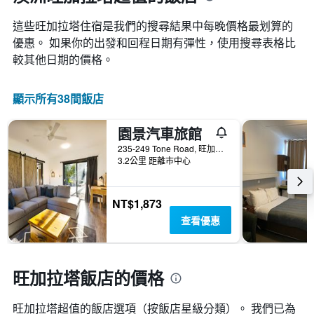
1
等
條
彙
這些旺加拉塔​住宿是我們的搜尋結果中每晚價格最划算的
X
整
軸，
優惠。 如果你的出發和回程日期有彈性，使用搜尋表格比
的
顯
本
較其他日期的價格。
示
週
按
末
星
客
顯示所有38間飯店
級
房
分
平
園景汽車旅館
類
均
的
235-249 Tone Road, 旺加拉塔, VIC, 澳洲
價
飯
3.2公里 距離市中心
格
店
此
類
圖
別。
NT$1,873
表
此
具
查看優惠
圖
有
表
1
具
條
有
X
旺加拉塔飯店的價格
1
軸，
條
顯
Y
旺加拉塔超值的飯店選項（按飯店星級分類）。 我們已為
示