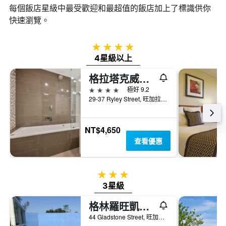
軸，
按
每個飯店星級中最受歡迎和最超值的飯店加上了標識供你
顯
星
快速瀏覽。
示
級
過
分
去
類
4星級
三
的
4星級以上
天
飯
內
店
格拉塔克威品質酒店
找
類
4星級
極好 9.2
到
別。
29-37 Ryley Street, 旺加拉塔, VIC, 澳洲
的
此
今
圖
晚
表
NT$4,650
房
具
間
有
查看優惠
平
1
均
條
價
Y
3星級
格。
軸，
3星級
顯
示
格林羅旺凱利鄉村汽車旅館
過
去
44 Gladstone Street, 旺加拉塔, VIC, 澳洲