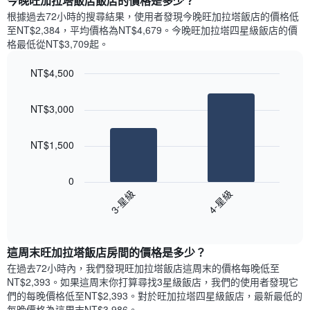
今晚旺加拉塔飯店飯店的價格是多少？
有
示
1
根據過去72小時的搜尋結果，使用者發現今晚旺加拉塔飯店的價格低
每
條
至NT$2,384，平均價格為NT$4,679​。今晚旺加拉塔四星級飯店​的價
週
X
格最低從NT$3,709​起。
每
軸，
天
顯
NT$4,500
的
示
Bar
房
Chart
月
graphic.
chart
間
份
NT$3,000
with
平
此
2
均
bars.
圖
價
NT$1,500
表
格
具
以
此
有
下
0
圖
1
圖
3-星級
4-星級
表
條
表
具
End
Y
顯
of
有
軸，
示
interactive
1
顯
過
chart
條
這周末旺加拉塔飯店​房間的價格是多少？
示
去
X
平
三
在過去72小時內，我們發現旺加拉塔飯店​這周末的價格每晚低至
軸，
均
天
NT$2,393​。如果這周末你打算尋找3星級飯店，我們的使用者發現它
顯
價
內
們的每晚價格低至NT$2,393​。對於旺加拉塔四星級飯店​，最新最低的
示
格
依
每晚價格為這周末NT$3,986​。