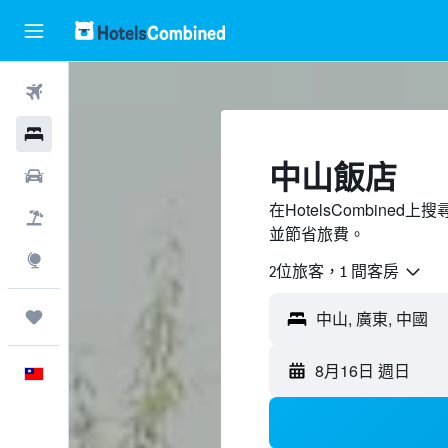
機票
飯店
中山飯店
租車
在HotelsCombin
機＋酒
並節省旅費。
探索
2位旅客，1 間客房
旅程
中山, 廣東, 中國
8月16日 週日
中文