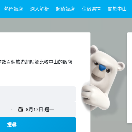
熱門飯店
深入解析
超值飯店
住宿選擇
關於中山
ed上搜尋數百個旅遊網站並比較中山的飯店
-
8月17日 週一
搜尋