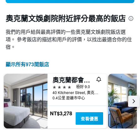
奧克蘭文娛劇院附近評分最高的飯店
我們的用戶給與最高評價的一些奧克蘭文娛劇院​飯店選
項。 參考飯店的描述和用戶的評價，以找出最適合你的住
宿。
顯示所有973間飯店
奧克蘭都會安凡尼公寓酒店
4星級
極好 9.0
40 Kitchener Street, 奧克蘭, 紐西蘭
0.4公里 距離市中心
NT$3,278
查看優惠