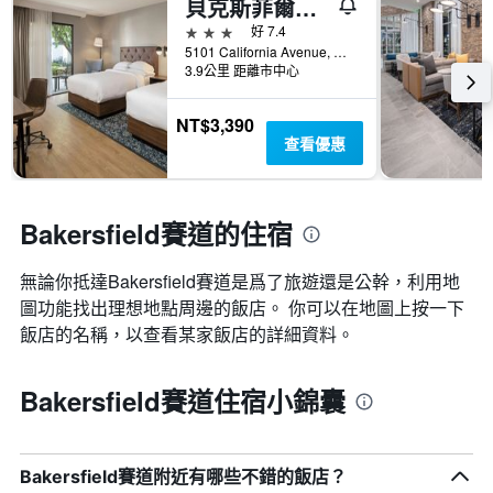
示
貝克斯菲爾德福朋喜來登酒店
X
平
3星級
好 7.4
軸，
均
5101 California Avenue, 貝克斯菲爾德, CA, 美國
顯
價
3.9公里 距離市中心
示
格
一
週
NT$3,390
中
查看優惠
的
各
天
此
Bakersfield賽道的住宿
圖
表
無論你抵達Bakersfield賽道​是爲了旅遊還是公幹，利用地
具
圖功能找出理想地點周邊的飯店。 你可以在地圖上按一下
有
1
飯店的名稱，以查看某家飯店的詳細資料。
條
Y
軸，
Bakersfield賽道住宿小錦囊
顯
示
房
間
Bakersfield賽道附近有哪些不錯的飯店？