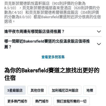
的
貝克斯菲爾德凱悅嘉軒飯店（901則評價的分數為
平
8.5/10），貝克斯菲爾德福朋喜來登酒店（620則評價的分
均
數為7.4/10）和貝克斯菲爾德希爾頓惠庭飯店（356則評價
價
的分數為9.0/10）都是Bakersfield賽道附近評分很高的住宿
格
選項。
逢甲夜市周邊有哪間飯店值得推薦？
哪一間鄰近Bakersfield賽道的北投溫泉飯店值得推
薦？
查看更多問答集
為你的Bakersfield賽道之旅找出更好的
住宿
3星級飯店
其他住宿
加利福尼亞州飯店
地標
更多熱門城市
熱門城市
預訂旅程所需的一切