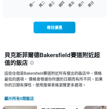
以
週日
週四
週一
週五
週二
週六
週三
此
下
End
圖
of
圖
表
interactive
表
chart
具
顯
有
示
1
尋找優惠
每
條
週
X
每
軸，
天
顯
的
示
房
貝克斯菲爾德Bakersfield賽道附近超
月
間
份
值的飯店
平
此
均
圖
價
表
這些住宿是Bakersfield賽道​附近所有搜出的飯店中，價格
格
具
最低的選項。 價格會根據你所選的日期而有所不同，如果
此
有
你的日期有彈性，使用搜尋表格瀏覽更多選項。
圖
1
表
條
具
Y
顯示所有5間飯店
有
軸，
1
顯
條