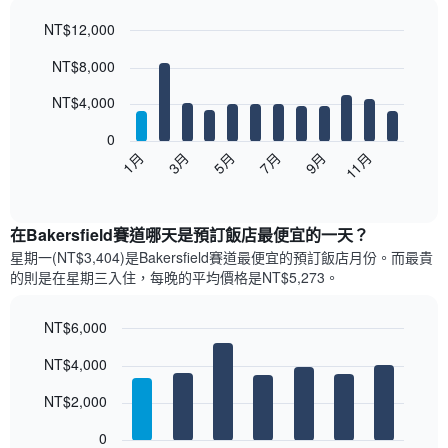
NT$12,000
Bar
Chart
NT$8,000
graphic.
chart
with
12
NT$4,000
bars.
0
以
5月
11月
3月
9月
1月
7月
下
End
of
圖
interactive
表
chart
顯
在Bakersfield賽道哪天是預訂飯店最便宜的一天？
示
星期一(NT$3,404)是Bakersfield賽道​最便宜的預訂飯店月份。而最貴
每
的則是在星期三​入住，每晚的平均價格是NT$5,273​​。
個
月
的
NT$6,000
房
Bar
Chart
NT$4,000
間
graphic.
chart
with
平
7
NT$2,000
均
bars.
價
0
格