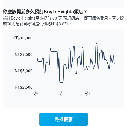
表
interactive
表
chart
具
顯
你應該提前多久預訂Boyle Heights飯店​？
有
示
1
前往Boyle Heights​至少提前 60 天 預訂飯店 ，即可節省費用。至少提
每
條
前60​天​預訂可獲得最低價格NT$3,271​。
週
X
每
軸，
天
NT$10,000
顯
的
Line
示
Chart
房
graphic.
chart
月
with
間
NT$7,500
份
90
平
此
data
均
圖
points.
價
NT$5,000
表
格
具
以
此
有
下
圖
NT$2,500
1
圖
表
30
90
60
條
表
End
具
Y
of
顯
有
interactive
軸，
示
chart
1
顯
隨
條
示
著
X
尋找優惠
平
入
軸，
均
住