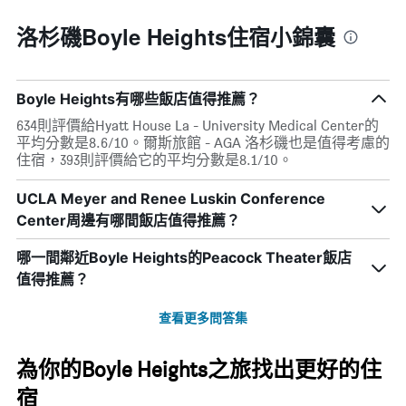
預
價
訂
洛杉磯Boyle Heights住宿小錦囊
格
日
期
的
天
Boyle Heights有哪些飯店值得推薦？
數
634則評價給Hyatt House La - University Medical Center的
此
平均分數是8.6/10。爾斯旅館 - AGA 洛杉磯也是值得考慮的
圖
住宿，393則評價給它的平均分數是8.1/10。
表
具
有
UCLA Meyer and Renee Luskin Conference
1
Center周邊有哪間飯店值得推薦？
條
Y
哪一間鄰近Boyle Heights的Peacock Theater飯店
軸，
值得推薦？
顯
示
房
查看更多問答集
間
的
為你的Boyle Heights之旅找出更好的住
平
均
宿
價