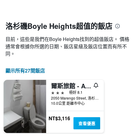
顯
價
日
示
格
期
一
接
週
近，
洛杉磯Boyle Heights超值的飯店
中
房
的
價
各
目前，這些是我們在Boyle Heights找到的超值飯店。 價格
的
天
變
通常會根據你所選的日期、飯店星級及飯店位置而有所不
此
化
同。
圖
情
表
況。
具
此
顯示所有27間飯店
有
圖
1
表
條
爾斯旅館 - AGA 洛杉磯
有
Y
1
3星級
極好 8.1
軸，
個
2050 Marengo Street, 洛杉磯, CA, 美國
顯
X
10.0公里 距離市中心
示
軸，
房
顯
NT$3,116
間
示
查看優惠
的
距
平
離
均