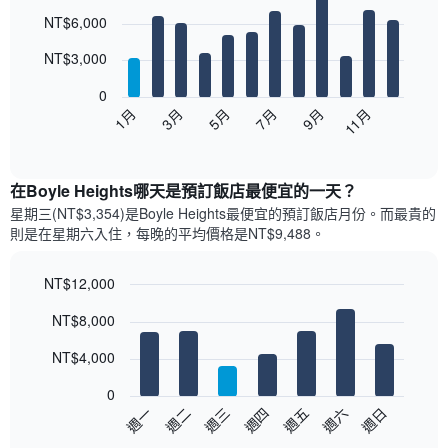
Bar
Chart
NT$6,000
graphic.
chart
with
12
NT$3,000
bars.
0
以
1月
3月
5月
7月
9月
11月
下
End
of
圖
interactive
表
chart
顯
在Boyle Heights哪天是預訂飯店最便宜的一天？
示
星期三(NT$3,354)是Boyle Heights​最便宜的預訂飯店月份。而最貴的
每
則是在星期六​入住，每晚的平均價格是NT$9,488​​。
個
月
的
NT$12,000
房
Bar
Chart
NT$8,000
間
graphic.
chart
with
平
7
NT$4,000
均
bars.
價
0
格
以
週三
週四
週五
週六
週日
週一
週二
此
下
End
圖
of
圖