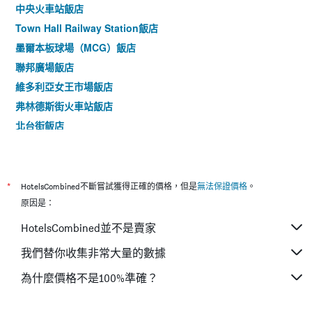
中央火車站飯店
Town Hall Railway Station飯店
墨爾本板球場（MCG）飯店
聯邦廣場飯店
維多利亞女王市場飯店
弗林德斯街火車站飯店
北台街飯店
*
HotelsCombined不斷嘗試獲得正確的價格，但是
無法保證價格
。
原因是：
HotelsCombined並不是賣家
我們替你收集非常大量的數據
為什麼價格不是100%準確？