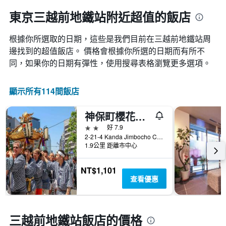
東京三越前地鐵站附近超值的飯店
根據你所選取的日期，這些是我們目前在三越前地鐵站​周
邊找到的超值​飯店。 價格會根據你所選的日期而有所不
同，如果你的日期有彈性，使用搜尋表格瀏覽更多選項。
顯示所有114間飯店
神保町櫻花酒店
2星級
好 7.9
2-21-4 Kanda Jimbocho Chiyoda-ku, 東京, 日本
1.9公里 距離市中心
NT$1,101
查看優惠
三越前地鐵站飯店的價格