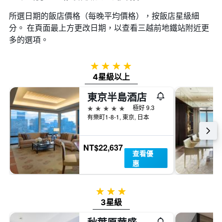
所選日期的飯店價格（每晚平均價格），按飯店星級細
分。 在頁面最上方更改日期，以查看三越前地鐵站​附近更
多的選項。
4星級
4星級以上
東京半島酒店
5星級
極好 9.3
有樂町1-8-1, 東京, 日本
NT$22,637
查看優
惠
3星級
3星級