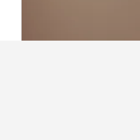
首頁
日本
95,498
東京都
13,173
東
高田馬場的住宿
使用地圖找出高田馬場​附近的飯
高田馬場住宿小