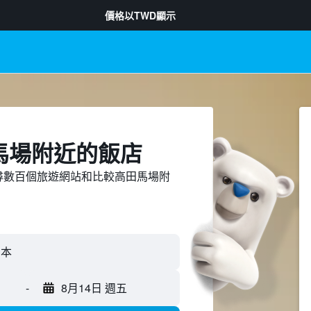
價格以
TWD
顯示
馬場附近​的飯店
ed上搜尋數百個旅遊網站和比較高田馬場附
-
8月14日 週五