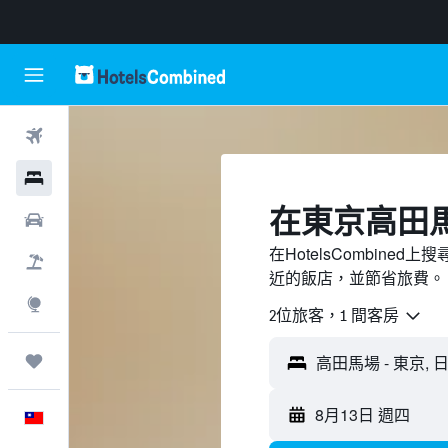
機票
飯店
​在東京高田
租車
在HotelsCombin
機＋酒
近的飯店，並節省旅費。
探索
2位旅客，1 間客房
旅程
8月13日 週四
中文