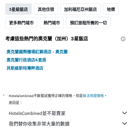
3星級飯店
其他住宿
加利福尼亞州飯店
地標
更多熱門城市
熱門城市
預訂旅程所需的一切
考慮這些熱門的奧克蘭（加州）3星​飯店
奧克蘭國際機場紅獅酒店 - 奥克蘭
奧克蘭行政酒店&套房
貝斯維斯特灣畔酒店
*
HotelsCombined不斷嘗試獲得正確的價格，但是
無法保證價格
。
原因是：
HotelsCombined並不是賣家
我們替你收集非常大量的數據