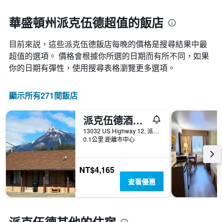
一
接
週
近，
華盛頓州派克伍德超值的飯店
中
房
的
價
各
目前來説，這些派克伍德​飯店每晚的價格是搜尋結果中最
的
天
變
超值的選項。 價格會根據你所選的日期而有所不同，如果
此
化
你的日期有彈性，使用搜尋表格瀏覽更多選項。
圖
情
表
況。
具
此
顯示所有271間飯店
有
圖
1
表
條
派克伍德酒店 - 派克伍德
有
Y
1
13032 US Highway 12, 派克伍德, WA, 美國
軸，
個
0.1公里 距離市中心
顯
X
示
軸，
房
顯
NT$4,165
間
示
查看優惠
的
距
平
離
均
預
價
訂
格