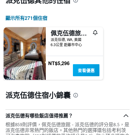
派克伍德​其他的住宿
日
期
的
顯示所有271​個住宿
天
數
此
佩克伍德旅館 - 派克伍德
圖
派克伍德, WA, 美國
表
6.3公里 距離市中心
具
有
1
NT$5,296
條
Y
查看優惠
軸，
顯
示
派克伍德住宿小錦囊
房
間
的
平
派克伍德有哪些飯店值得推薦？
均
價
根據859則評價，佩克伍德旅館 - 派克伍德的評分是8.5，是
格
派克伍德非常熱門的飯店。其他熱門的選擇還包括考利茨