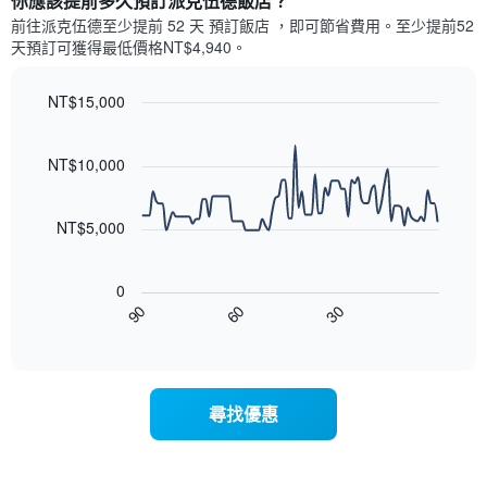
你應該提前多久預訂派克伍德飯店​？
有
示
1
前往派克伍德​至少提前 52 天 預訂飯店 ，即可節省費用。至少提前52​
每
條
天​預訂可獲得最低價格NT$4,940​。
週
X
每
軸，
天
NT$15,000
顯
的
Line
示
Chart
房
graphic.
chart
月
with
間
NT$10,000
份
90
平
此
data
均
圖
points.
價
NT$5,000
表
格
具
以
此
有
下
圖
0
1
圖
表
30
90
60
條
表
End
具
Y
of
顯
有
interactive
軸，
示
chart
1
顯
隨
條
示
著
X
尋找優惠
平
入
軸，
均
住
顯
價
日
示
格
期