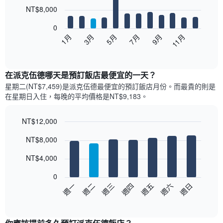
12
NT$8,000
bars.
0
以
5月
11月
3月
9月
1月
7月
下
End
of
圖
interactive
表
chart
顯
在派克伍德哪天是預訂飯店最便宜的一天？
示
星期二(NT$7,459)是派克伍德​最便宜的預訂飯店月份。而最貴的則是
每
在星期日​入住，每晚的平均價格是NT$9,183​​。
個
月
的
NT$12,000
房
Bar
Chart
NT$8,000
間
graphic.
chart
with
平
7
NT$4,000
均
bars.
價
0
格
以
週三
週四
週五
週六
週日
週一
週二
此
下
End
圖
of
圖
表
interactive
表
chart
具
顯