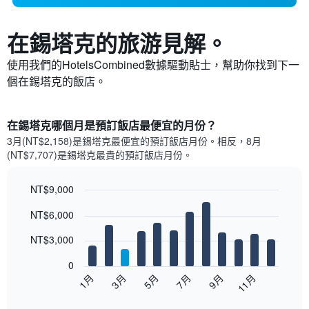
在錫塔克​的旅游見解。
使用我們的HotelsCombined數據驅動貼士，幫助你找到下一
個在錫塔克​的飯店。
在錫塔克哪個月是預訂飯店最便宜的月份？
3月(NT$2,158)是錫塔克​最便宜的預訂飯店月份。​相反，8月
(NT$7,707)是錫塔克最貴的預訂飯店月份。
NT$9,000
Bar
Chart
NT$6,000
graphic.
chart
with
12
NT$3,000
bars.
0
以
1月
3月
5月
7月
9月
11月
下
End
of
圖
interactive