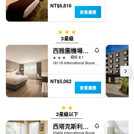
顯
週
NT$6,816
示
末
查看優惠
房
房
間
間
的
平
平
3星級
均
均
3星級
價
價
格。
格
西雅圖機場麗筠酒店
3星級
極好 8.1
18118 International Boulevard, 錫塔克, WA, 美國
NT$5,062
查看優惠
2星級
2星級以下
西塔克斯利普酒店
20406 International Boulevard, 錫塔克, WA, 美國