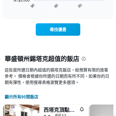
NT$3,000
圖
星
客
30
90
60
表
End
級
房
of
顯
分
interactive
平
示
chart
類
均
隨
的
價
著
飯
尋找優惠
格
入
店
此
住
類
圖
日
別。
表
期
此
具
接
圖
有
近，
華盛頓州錫塔克超值的飯店
表
1
房
具
條
價
有
X
這些是所選日期內超值的錫塔克​飯店，給預算有限的旅客
的
1
軸，
變
參考。 價格會根據你所選的日期而有所不同，如果你的日
條
顯
化
期有彈性，使用搜尋表格瀏覽更多選項。
Y
示
情
軸，
按
況。
顯
星
此
顯示所有95間飯店
示
級
圖
過
分
表
去
類
西塔克頂點汽車旅館 - 西泰克
有
三
的
1
2星級
尚可 5.5