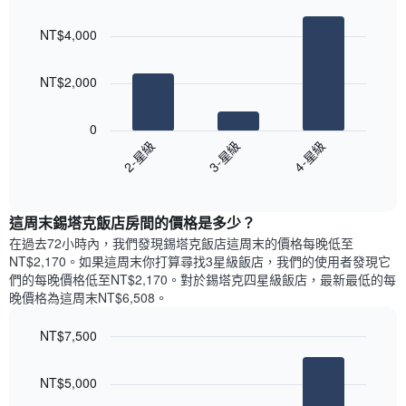
Bar
房
Chart
月
graphic.
chart
間
份
NT$4,000
with
平
此
3
均
bars.
圖
價
NT$2,000
表
格
具
以
此
有
下
0
圖
1
圖
2-星級
3-星級
4-星級
表
條
表
具
End
Y
顯
of
有
軸，
示
interactive
1
顯
過
chart
條
這周末錫塔克飯店​房間的價格是多少？
示
去
X
平
三
在過去72小時內，我們發現錫塔克飯店​這周末的價格每晚低至
軸，
均
天
NT$2,170​。如果這周末你打算尋找3星級飯店，我們的使用者發現它
顯
價
內
們的每晚價格低至NT$2,170​。對於錫塔克四星級飯店​，最新最低的每
示
格
依
晚價格為這周末NT$6,508​。
一
星
週
級
NT$7,500
中
評
的
Bar
Chart
等
graphic.
chart
各
彙
NT$5,000
with
天
整
3