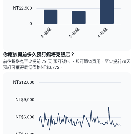
此
的
bars.
圖
本
NT$2,500
表
週
以
具
末
下
有
0
每
圖
1
2-星級
3-星級
4-星級
間
表
條
客
End
顯
Y
of
房
示
interactive
軸，
平
過
chart
顯
均
你應該提前多久預訂錫塔克飯店​？
去
示
價
三
前往錫塔克​至少提前 79 天 預訂飯店 ，即可節省費用。至少提前79​天​
房
格
天
預訂可獲得最低價格NT$3,772​。
間
此
內
的
圖
依
平
表
NT$12,000
星
均
具
級
Line
Chart
價
有
graphic.
chart
評
格
1
with
NT$9,000
等
90
條
彙
data
X
整
points.
軸，
NT$6,000
的
顯
本
以
示
週
下
按
末