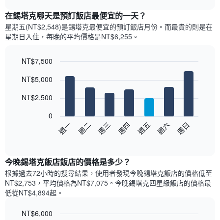
表
chart
顯
在錫塔克哪天是預訂飯店最便宜的一天？
示
星期五(NT$2,548)是錫塔克​最便宜的預訂飯店月份。而最貴的則是在
每
星期日​入住，每晚的平均價格是NT$6,255​​。
個
月
的
NT$7,500
房
Bar
Chart
NT$5,000
間
graphic.
chart
with
平
7
NT$2,500
均
bars.
價
0
格
以
週日
週四
週一
週五
週二
週六
週三
此
下
End
圖
of
圖
表
interactive
表
chart
具
顯
今晚錫塔克飯店飯店的價格是多少？
有
示
1
根據過去72小時的搜尋結果，使用者發現今晚錫塔克飯店的價格低至
每
條
NT$2,753，平均價格為NT$7,075​。今晚錫塔克四星級飯店​的價格最
週
X
低從NT$4,894​起。
每
軸，
天
顯
NT$6,000
的
示