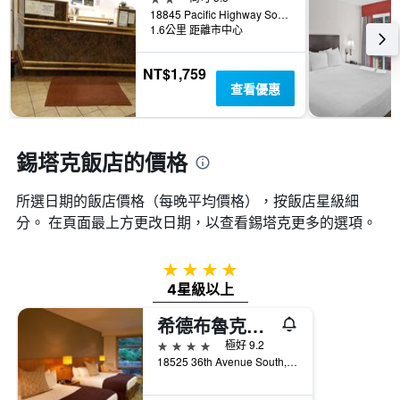
天
飯
個
18845 Pacific Highway South, 錫塔克, WA, 美國
內
店
X
1.6公里 距離市中心
找
類
軸，
到
別。
顯
的
NT$1,759
此
示
今
查看優惠
圖
距
晚
表
離
房
具
預
間
有
訂
錫塔克飯店的價格
平
1
日
均
條
期
價
Y
所選日期的飯店價格（每晚平均價格），按飯店星級細
的
格。
軸，
天
分。 在頁面最上方更改日期，以查看錫塔克​更多的選項。
顯
數
示
此
過
圖
4星級
去
表
4星級以上
三
具
天
有
希德布魯克洛基酒店
內
1
4星級
極好 9.2
找
條
18525 36th Avenue South, 錫塔克, WA, 美國
到
Y
的
軸，
本