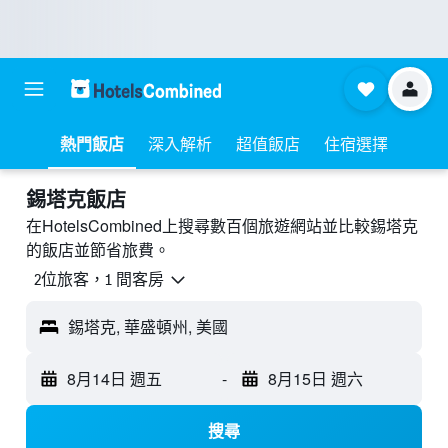
熱門飯店
深入解析
超值飯店
住宿選擇
錫塔克飯店
在HotelsCombined上搜尋數百個旅遊網站並比較錫塔克
的飯店並節省旅費。
2位旅客，1 間客房
錫塔克, 華盛頓州, 美國
8月14日 週五
-
8月15日 週六
搜尋