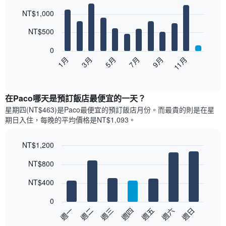
Bar
Chart
NT$1,000
graphic.
chart
with
12
NT$500
bars.
0
以
1月
3月
5月
7月
9月
11月
下
End
of
圖
interactive
表
chart
顯
在Paco哪天是預訂飯店最便宜的一天？
示
星期四(NT$463)是Paco​最便宜的預訂飯店月份。而最貴的則是在星
每
期日​入住，每晚的平均價格是NT$1,093​​。
個
月
的
NT$1,200
房
Bar
Chart
NT$800
間
graphic.
chart
with
平
7
NT$400
均
bars.
價
0
格
以
週日
週四
週一
週五
週二
週六
週三
此
下
End
圖
of