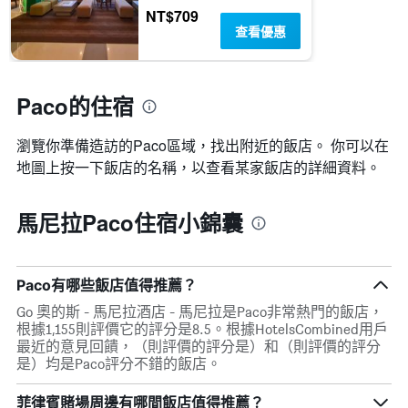
顯
NT$709
價
示
查看優惠
格
一
週
中
的
Paco的住宿
各
天
瀏覽你準備造訪的Paco區域，找出附近的飯店。 你可以在
此
地圖上按一下飯店的名稱，以查看某家飯店的詳細資料。
圖
表
具
馬尼拉Paco住宿小錦囊
有
1
條
Y
Paco有哪些飯店值得推薦？
軸，
顯
Go 奧的斯 - 馬尼拉酒店 - 馬尼拉是Paco非常熱門的飯店，
示
根據1,155則評價它的評分是8.5。根據HotelsCombined用戶
房
最近的意見回饋，（則評價的評分是）和（則評價的評分
間
是）均是Paco評分不錯的飯店。
的
平
菲律賓賭場周邊有哪間飯店值得推薦？