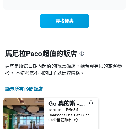
圖
表
interactive
表
chart
具
顯
有
示
1
尋找優惠
每
條
週
X
每
軸，
天
顯
的
示
房
馬尼拉Paco超值的飯店
月
間
份
平
此
這些是所選日期內超值的Paco​飯店，給預算有限的旅客參
均
圖
價
考。 不妨考慮不同的日子以比較價格。
表
格
具
此
有
顯示所有19間飯店
圖
1
表
條
具
Y
Go 奧的斯 - 馬尼拉酒店 - 馬尼拉
有
軸，
3星級
極好 8.5
1
顯
Robinsons Otis, Paz Guazon St., 831 Zone 90, 馬尼拉, 菲律賓
條
示
2.0公里 距離市中心
X
平
軸，
均