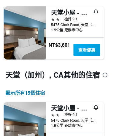
具
有
天堂小屋 - 帕拉黛斯
1
條
2星級
極好 9.1
X
5475 Clark Road, 天堂（加州）, CA, 美國
軸，
1.9公里 距離市中心
顯
示
NT$3,661
一
查看優惠
週
中
的
各
天堂（加州）, CA​其他的住宿
天
此
圖
顯示所有15​個住宿
表
具
有
天堂小屋 - 帕拉黛斯
1
2星級
極好 9.1
條
5475 Clark Road, 天堂（加州）, CA, 美國
Y
1.9公里 距離市中心
軸，
顯