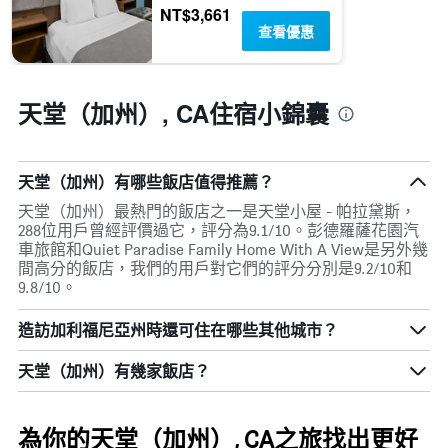
示
NT$3,661
房
查看優惠
間
的
平
天堂（加州）, CA住宿小錦囊
均
價
格
天堂（加州）有哪些飯店值得推薦？
天堂（加州）最熱門的飯店之一是天堂小屋 - 帕拉黛斯，
288位用戶曾經評價過它，評分為9.1/10。彭德羅薩花園汽
車旅館和Quiet Paradise Family Home With A View是另外幾
間高分的飯店，我們的用戶對它們的評分分別是9.2/10和
9.8/10。
造訪加利福尼亞州​時還可住在哪些其他城市？
天堂（加州）​有幾家飯店？
為你的天堂（加州）, CA之旅找出更好