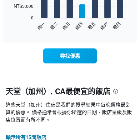
7
NT$3,000
bars.
0
以
週日
週四
週一
週五
週二
週六
週三
下
End
of
圖
interactive
表
chart
顯
示
尋找優惠
每
週
每
天
的
房
天堂（加州）, CA最便宜的飯店
間
平
這些天堂（加州）​住宿是我們的搜尋結果中每晚價格最划
均
價
算的優惠。 價格通常會根據你所選的日期、飯店星級及飯
格
店位置而有所不同。
此
圖
表
顯示所有15間飯店