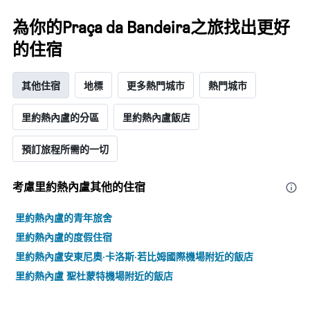
週
中
為你的Praça da Bandeira之旅找出更好
的
的住宿
各
天
此
其他住宿
地標
更多熱門城市
熱門城市
圖
表
具
里約熱內盧的分區
里約熱內盧飯店
有
1
預訂旅程所需的一切
條
Y
軸，
考慮里約熱內盧​其他的住宿
顯
示
里約熱內盧的青年旅舍
房
間
里約熱內盧的度假住宿
的
里約熱內盧安東尼奧·卡洛斯·若比姆國際機場附近的飯店
平
均
里約熱內盧 聖杜蒙特機場附近的飯店
價
格