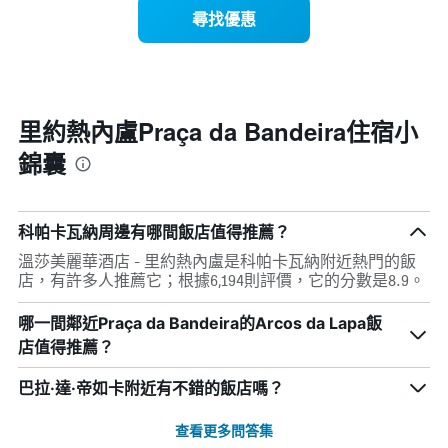
示
1
尋找優惠
每
條
週
X
每
軸，
天
顯
的
示
房
里約熱內盧Praça da Bandeira住宿小
月
間
份
錦囊
平
此
均
圖
價
表
格
具
科帕卡瓦納周邊有哪間飯店值得推薦？
此
有
圖
1
溫莎美麗華酒店 - 里約熱內盧是科帕卡瓦納附近熱門的飯
表
條
店，有許多人推薦它；根據6,194則評價，它的分數是8.9。
具
Y
有
軸，
哪一間鄰近Praça da Bandeira的Arcos da Lapa飯
1
顯
店值得推薦？
條
示
X
平
軸，
巴拉·達·帝如卡附近有不錯的飯店嗎？
均
顯
價
示
查看更多問答集
格
一