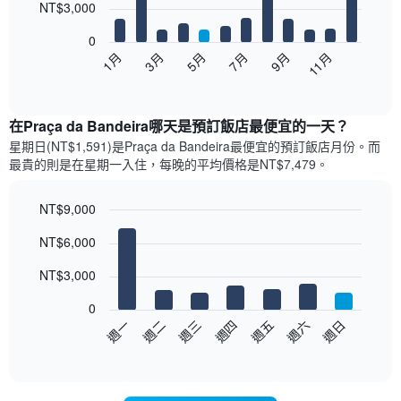
12
NT$3,000
bars.
0
以
1月
3月
5月
7月
9月
11月
下
End
of
圖
interactive
表
chart
顯
在Praça da Bandeira哪天是預訂飯店最便宜的一天？
示
星期日(NT$1,591)是Praça da Bandeira​最便宜的預訂飯店月份。而
每
最貴的則是在星期一​入住，每晚的平均價格是NT$7,479​​。
個
月
的
NT$9,000
房
Bar
Chart
NT$6,000
間
graphic.
chart
with
平
7
NT$3,000
均
bars.
價
0
格
以
週日
週四
週一
週五
週二
週六
週三
此
下
End
圖
of
圖
表
interactive
表
chart
具
顯
有