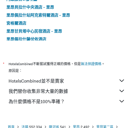
里昂貝拉什中央酒店 - 里昂
里昂佩拉什站阿克索特爾酒店 - 里昂
宮格爾酒店
里昂甘貝塔中心民宿酒店 - 里昂
里昂佩拉什薩伏依酒店
里昂巴蒂區舒適公寓城市酒店 - 里昂
里昂中心佩拉什宜必思酒店
鐘樓里昂中央車站佩拉切康弗倫斯酒店 - 里昂
*
HotelsCombined不斷嘗試獲得正確的價格，但是
無法保證價格
。
貝爾利沃茲酒店 - 里昂
原因是：
里昂帕迪奧坦波伊姆酒店 - 里昂
HotelsCombined並不是賣家
貝斯特韋斯特里昂聖安托尼酒店
我們替你收集非常大量的數據
杜博斯特酒店 - 里昂
為什麼價格不是100%準確？
鐘樓里昂中央貝爾奇羅納酒店
碼頭西公寓 - 里昂
首頁
法國
552,334
隆河省
541
里昂
2,492
里昂第二區