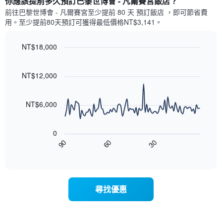
你應該提前多久預訂巴黎世博會 - 凡爾賽宮飯店​？
有
示
1
前往巴黎世博會 - 凡爾賽宮​至少提前 80 天 預訂飯店 ，即可節省費
每
條
用。至少提前80​天​預訂可獲得最低價格NT$3,141​。
週
X
每
軸，
天
NT$18,000
顯
的
Line
示
Chart
房
graphic.
chart
月
with
間
NT$12,000
份
90
平
此
data
均
圖
points.
價
NT$6,000
表
格
具
以
此
有
下
圖
0
1
圖
表
30
90
60
條
表
End
具
Y
of
顯
有
interactive
軸，
示
chart
1
顯
隨
條
示
著
X
尋找優惠
平
入
軸，
均
住
顯
價
日
示
格
期