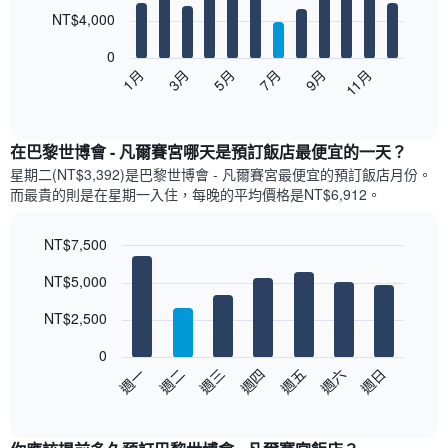
with
12
NT$4,000
bars.
0
以
5月
11月
3月
9月
7月
1月
下
End
of
圖
interactive
表
chart
顯
在巴黎世博會 - 凡爾賽宮哪天是預訂飯店最便宜的一天？
示
星期二(NT$3,392)是巴黎世博會 - 凡爾賽宮​最便宜的預訂飯店月份。
每
而最貴的則是在星期一​入住，每晚的平均價格是NT$6,912​​。
個
月
的
NT$7,500
房
Bar
Chart
NT$5,000
間
graphic.
chart
with
平
7
NT$2,500
均
bars.
價
0
格
以
週日
週四
週一
週五
週二
週六
週三
此
下
End
圖
of
圖
表
interactive
表
chart
具
顯