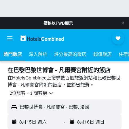
價格以
TWD
顯示
熱門飯店
深入解析
評分最高的飯店
超值飯店
住宿
​在巴黎巴黎世博會 - 凡爾賽宮附近​的飯店
在HotelsCombined上搜尋數百個旅遊網站和比較巴黎世
博會 - 凡爾賽宮附近的飯店，並節省旅費。
2位旅客，1 間客房
巴黎世博會 - 凡爾賽宮 - 巴黎, 法國
8月15日 週六
-
8月16日 週日