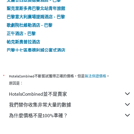
聖克里斯多弗巴黎北站青年旅館
巴黎意大利廣場提姆酒店 - 巴黎
歌劇院杜維勒酒店 - 巴黎
正午酒店 - 巴黎
帕克斯奧普拉酒店
巴黎十七區奧德利城公寓式酒店
蒙巴納斯快捷酒店
皮奧賴斯青年旅舍 - 巴黎
巴黎貝爾西宜必思尚品酒店
*
HotelsCombined不斷嘗試獲得正確的價格，但是
無法保證價格
。
提姆埃菲爾鐵塔酒店
原因是：
Oops!拉丁區西普旅館
HotelsCombined並不是賣家
巴黎人酒店 - 巴黎
我們替你收集非常大量的數據
塞拉米克愛麗舍酒店
為什麼價格不是100%準確？
伯爾尼歌劇院酒店
巴黎馨樂庭服務公寓意大利廣場公寓式酒店