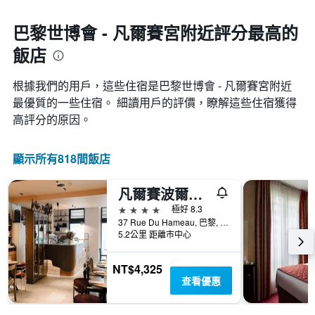
一
接
週
近，
巴黎世博會 - 凡爾賽宮附近評分最高的
中
房
的
飯店
價
各
的
天
變
根據我們的用戶，這些住宿是巴黎世博會 - 凡爾賽宮​附近
此
化
圖
最優質的一些住宿。 細讀用戶的評價，瞭解這些住宿獲得
情
表
高評分的原因。
況。
具
此
有
圖
1
顯示所有818間飯店
表
條
有
Y
1
凡爾賽波爾特酒店 - 巴黎
軸，
個
顯
4星級
極好 8.3
X
示
37 Rue Du Hameau, 巴黎, 法國
軸，
房
5.2公里 距離市中心
顯
間
示
的
距
NT$4,325
平
離
查看優惠
均
預
價
訂
格