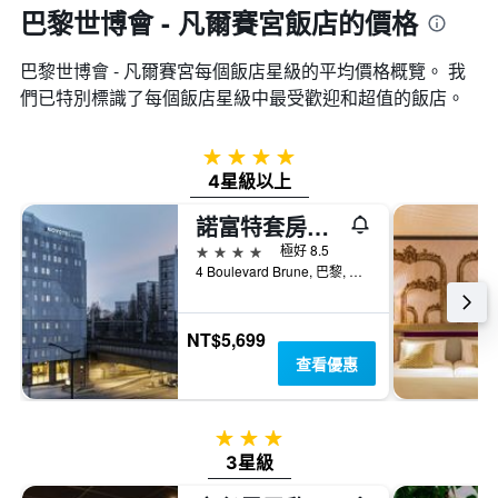
巴黎世博會 - 凡爾賽宮飯店的價格
巴黎世博會 - 凡爾賽宮​每個飯店星級的平均價格概覽。 我
們已特別標識了每個飯店星級中最受歡迎和超值的飯店。
4星級
4星級以上
諾富特套房，巴黎世博會凡爾賽宮
4星級
極好 8.5
4 Boulevard Brune, 巴黎, 法國
NT$5,699
查看優惠
3星級
3星級