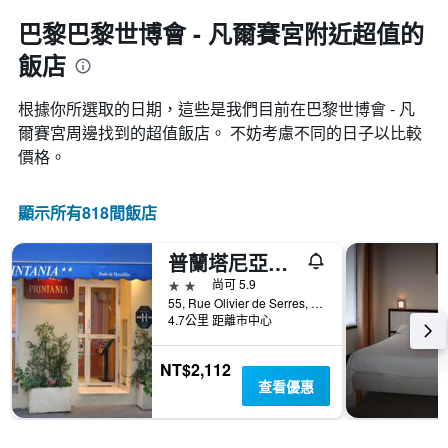
日
期
巴黎巴黎世博會 - 凡爾賽宮附近超值的
的
飯店
天
數
此
根據你所選取的日期，這些是我們目前在巴黎世博會 - 凡
圖
爾賽宮​周邊找到的超值​飯店。 不妨考慮不同的日子以比較
表
價格。
具
有
1
顯示所有818間飯店
條
Y
軸，
普蘭塔尼亞波爾特酒店
顯
2星級
尚可 5.9
示
55, Rue Olivier de Serres, 巴黎, 法國
房
4.7公里 距離市中心
間
的
平
NT$2,112
均
查看優惠
價
格