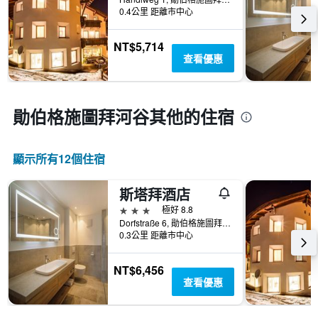
0.4公里 距離市中心
NT$5,714
查看優惠
勛伯格施圖拜河谷​其他的住宿
顯示所有12​個住宿
斯塔拜酒店
3星級
極好 8.8
Dorfstraße 6, 勛伯格施圖拜河谷, 蒂羅爾, 奧地利
0.3公里 距離市中心
NT$6,456
查看優惠