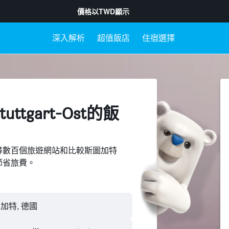
價格以
TWD
顯示
深入解析
超值飯店
住宿選擇
ttgart-Ost​的飯
d上搜尋數百個旅遊網站和比較斯圖加特
，並節省旅費。