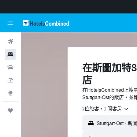
機票
飯店
​在斯圖加特Stu
租車
店
機＋酒
在HotelsCombine
探索
Stuttgart-Ost的飯店
2位旅客，1 間客房
旅程