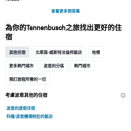
的
平
查看更多問答集
均
價
格
為你的Tannenbusch之旅找出更好的住
宿
其他住宿
北萊茵-威斯特法倫邦飯店
地標
更多熱門城市
波恩的分區
熱門城市
預訂旅程所需的一切
考慮波恩​其他的住宿
波恩的度假住宿
科隆/波恩機場附近的飯店