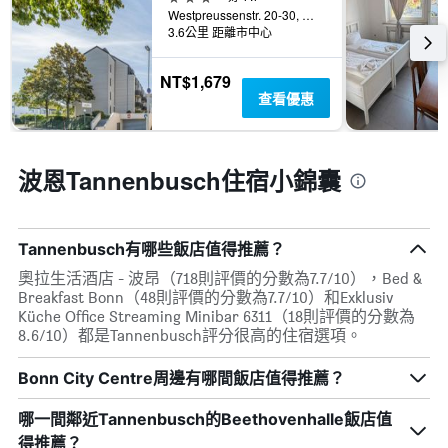
示
X
Westpreussenstr. 20-30, 波恩, 北萊茵-威斯特法倫邦, 德國
平
軸，
3.6公里 距離市中心
均
顯
價
示
格
NT$1,679
一
查看優惠
週
中
的
各
波恩Tannenbusch住宿小錦囊
天
此
圖
表
Tannenbusch有哪些飯店值得推薦？
具
奧拉生活酒店 - 波昂（718則評價的分數為7.7/10），Bed &
有
Breakfast Bonn（48則評價的分數為7.7/10）和Exklusiv
1
Küche Office Streaming Minibar 6311（18則評價的分數為
條
8.6/10）都是Tannenbusch評分很高的住宿選項。
Y
軸，
顯
Bonn City Centre周邊有哪間飯店值得推薦？
示
房
哪一間鄰近Tannenbusch的Beethovenhalle飯店值
間
得推薦？