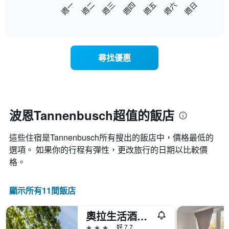
以
週日
週四
週一
週五
週二
週六
週三
此
下
End
圖
of
圖
表
interactive
表
chart
具
顯
有
示
1
尋找優惠
每
條
週
X
每
軸，
天
顯
的
示
房
波恩Tannenbusch超值的飯店
月
間
份
平
此
這些住宿是Tannenbusch所有搜出的飯店中，價格最低的
均
圖
價
選項。 如果你的行程有彈性，更改旅行的日期以比較價
表
格
格。
具
此
有
圖
1
表
顯示所有11間飯店
條
具
Y
有
軸，
奧拉生活酒店 - 波昂
1
顯
條
3星級
好 7.7