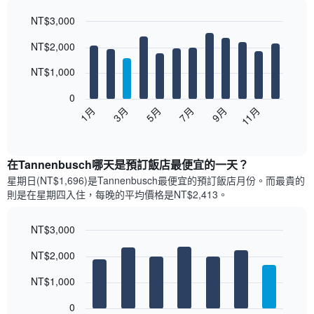
NT$3,000
Bar
Chart
NT$2,000
graphic.
chart
with
12
NT$1,000
bars.
0
以
1月
3月
5月
7月
9月
11月
下
End
of
圖
interactive
表
chart
顯
在Tannenbusch哪天是預訂飯店最便宜的一天？
示
星期日(NT$1,696)是Tannenbusch​最便宜的預訂飯店月份。而最貴的
每
則是在星期四​入住，每晚的平均價格是NT$2,413​​。
個
月
的
NT$3,000
房
Bar
Chart
NT$2,000
間
graphic.
chart
with
平
7
NT$1,000
均
bars.
價
0
格