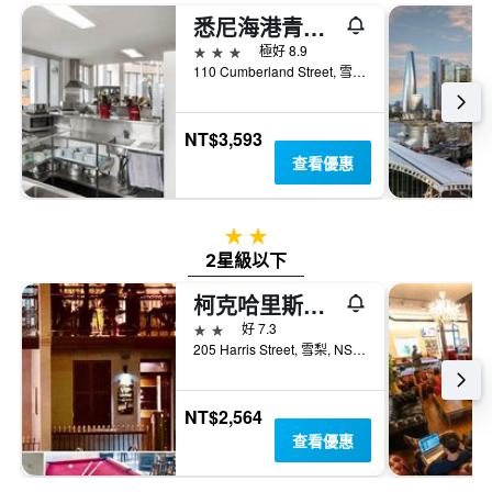
悉尼海港青年旅舍
3星級
極好 8.9
110 Cumberland Street, 雪梨, NSW, 澳洲
NT$3,593
查看優惠
2星級
2星級以下
柯克哈里斯酒店 - 皮爾蒙特
2星級
好 7.3
205 Harris Street, 雪梨, NSW, 澳洲
NT$2,564
查看優惠