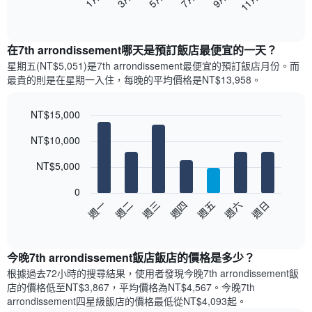
11月
下
End
of
圖
interactive
表
chart
顯
在7th arrondissement哪天是預訂飯店最便宜的一天？
示
星期五(NT$5,051)是7th arrondissement​最便宜的預訂飯店月份。而
每
最貴的則是在星期一​入住，每晚的平均價格是NT$13,958​​。
個
月
的
NT$15,000
房
Bar
Chart
NT$10,000
間
graphic.
chart
with
平
7
NT$5,000
均
bars.
價
0
格
以
週三
週四
週五
週六
週日
週一
週二
此
下
End
圖
of
圖
表
interactive
表
chart
具
顯
今晚7th arrondissement飯店飯店的價格是多少？
有
示
1
根據過去72小時的搜尋結果，使用者發現今晚7th arrondissement飯
每
條
店的價格低至NT$3,867，平均價格為NT$4,567​。今晚7th
週
X
arrondissement四星級飯店​的價格最低從NT$4,093​起。
每