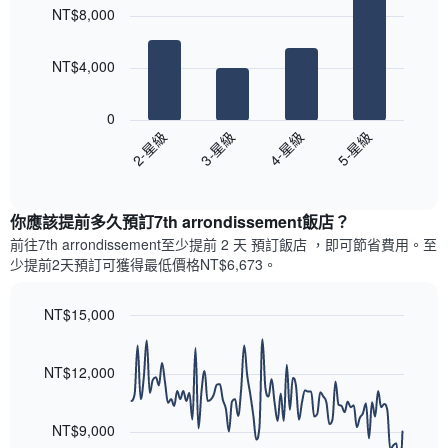
chart
各
彙
NT$8,000
with
天
整
4
此
的
bars.
圖
本
NT$4,000
表
週
以
具
末
下
有
0
每
圖
1
2-星級
3-星級
4-星級
5-星級
間
表
條
客
End
顯
Y
of
房
示
interactive
軸，
平
過
chart
顯
均
你應該提前多久預訂7th arrondissement飯店​？
去
示
價
三
前往7th arrondissement​至少提前 2 天 預訂飯店 ，即可節省費用。至
房
格
天
少提前2​天​預訂可獲得最低價格NT$6,673​。
間
此
內
的
圖
依
平
表
NT$15,000
星
均
具
級
Line
Chart
價
有
graphic.
chart
評
格
1
with
NT$12,000
等
90
條
彙
data
X
整
points.
軸，
NT$9,000
的
顯