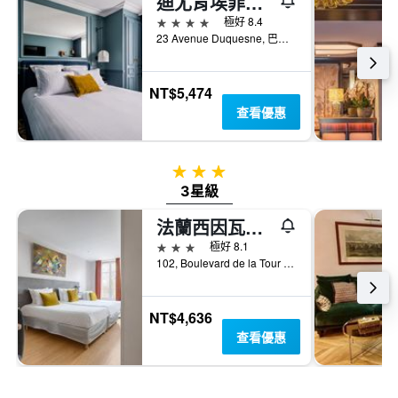
迪尤肯埃菲爾酒店
Y
的
4星級
軸，
極好 8.4
本
顯
23 Avenue Duquesne, 巴黎, 法國
週
示
末
房
房
間
NT$5,474
間
的
查看優惠
平
平
均
均
價
價
格。
3星級
格
3星級
法蘭西因瓦里德酒店
3星級
極好 8.1
102, Boulevard de la Tour Maubourg, 巴黎, 法國
NT$4,636
查看優惠