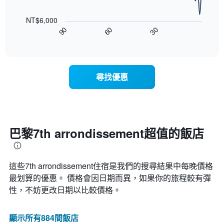
本
以
示
週
下
按
末
NT$6,000
圖
星
客
30
90
60
表
End
級
房
of
顯
分
interactive
平
示
chart
類
均
隨
的
價
著
飯
尋找優惠
格
入
店
此
住
類
圖
日
別。
表
期
此
具
接
圖
有
近，
巴黎7th arrondissement超值的飯店
表
1
房
具
條
價
有
X
的
1
軸，
這些7th arrondissement​住宿是我們的搜尋結果中每晚價格
變
條
顯
化
最划算的優惠。 價格會因日期而異，如果你的旅程較有彈
Y
示
情
軸，
性，不妨更改日期以比較價格。
按
況。
顯
星
此
示
級
圖
顯示所有884間飯店
過
分
表