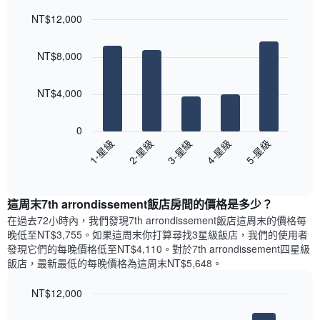
軸，
天
顯
NT$12,000
的
示
Bar
房
Chart
月
graphic.
chart
間
份
NT$8,000
with
平
此
5
均
bars.
圖
價
NT$4,000
表
格
具
以
此
有
下
0
圖
1
圖
3-星級
4-星級
5-星級
1-星級
2-星級
表
條
表
具
End
Y
顯
of
有
軸，
示
interactive
1
顯
過
chart
條
這周末7th arrondissement飯店​房間的價格是多少？
示
去
X
平
三
在過去72小時內，我們發現7th arrondissement飯店​這周末的價格每
軸，
均
天
晚低至NT$3,755​。如果這周末你打算尋找3星級飯店，我們的使用者
顯
價
內
發現它們的每晚價格低至NT$4,110​。對於7th arrondissement四星級
示
格
依
飯店​，最新最低的每晚價格為這周末NT$5,648​。
一
星
週
級
NT$12,000
中
評
的
Bar
Chart
等
graphic.