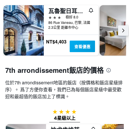
去
類
有
三
的
瓦魯聖日耳曼酒店
1
天
飯
個
3星級
極好 8.0
內
店
X
86 Rue Vaneau, 巴黎, 法國
找
類
軸，
2.3公里 距離市中心
到
別。
顯
的
此
示
今
NT$4,403
圖
距
晚
查看優惠
表
離
房
具
預
間
有
訂
平
1
日
均
7th arrondissement飯店的價格
條
期
價
Y
的
格。
軸，
天
位於7th arrondissement​地區的飯店（按價格和飯店星級排
顯
數
序）。 爲了方便你查看，我們已為每個飯店星級中最受歡
示
此
過
迎和最超值的飯店加上了標識。
圖
去
表
三
具
4星級
天
有
內
4星級以上
1
找
條
到