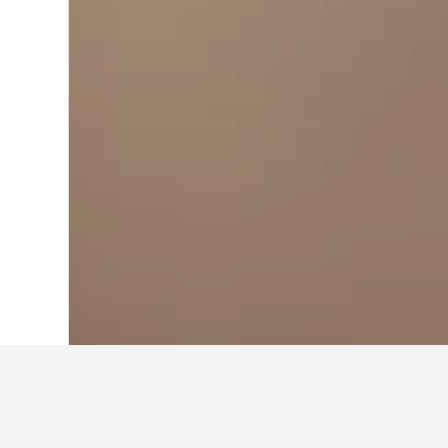
首頁
希臘
143,951
阿提卡
19,629