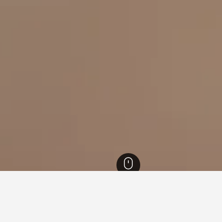
雅典
13,384
Central Athens
阿基歐斯埃萊夫塞里奧斯