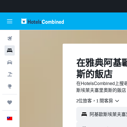
機票
飯店
​在雅典阿基
租車
斯​的飯店
機＋酒
在HotelsCombin
探索
斯埃萊夫塞里奧斯的飯店
2位旅客，1 間客房
旅程
中文