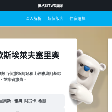
價格以
TWD
顯示
深入解析
超值飯店
住宿選擇
歐斯埃萊夫塞里奧
ed上搜尋數百個旅遊網站和比較雅典阿基歐
，並節省旅費。