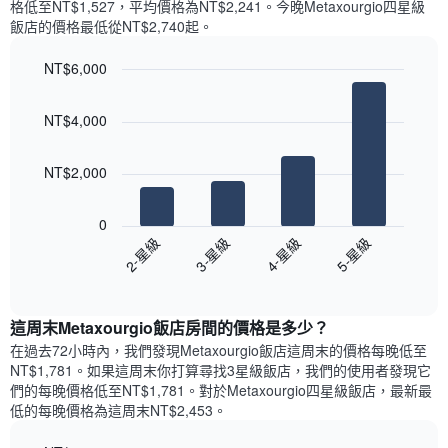
條
格低至NT$1,527，平均價格為NT$2,241​。今晚Metaxourgio四星級
週
X
飯店​的價格最低從NT$2,740​起。
每
軸，
天
顯
NT$6,000
的
示
Bar
房
Chart
月
graphic.
chart
間
份
NT$4,000
with
平
此
4
均
bars.
圖
價
NT$2,000
表
格
具
以
此
有
下
0
圖
1
圖
2-星級
3-星級
4-星級
5-星級
表
條
表
具
End
Y
顯
of
有
軸，
示
interactive
1
顯
過
chart
條
這周末Metaxourgio飯店​房間的價格是多少？
示
去
X
平
三
在過去72小時內，我們發現Metaxourgio飯店​這周末的價格每晚低至
軸，
均
天
NT$1,781​。如果這周末你打算尋找3星級飯店，我們的使用者發現它
顯
價
內
們的每晚價格低至NT$1,781​。對於Metaxourgio四星級飯店​，最新最
示
格
依
低的每晚價格為這周末NT$2,453​。
一
星
週
級