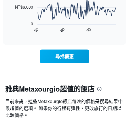
X
整
points.
軸，
NT$6,000
的
顯
本
以
示
週
下
按
末
0
圖
星
客
30
90
60
表
End
級
房
of
顯
分
interactive
平
示
chart
類
均
隨
的
價
著
飯
尋找優惠
格
入
店
此
住
類
圖
日
別。
表
期
此
具
接
圖
有
近，
雅典Metaxourgio超值的飯店
表
1
房
具
條
價
有
X
目前來説，這些Metaxourgio​飯店每晚的價格是搜尋結果中
的
1
軸，
變
最超值的選項。 如果你的行程有彈性，更改旅行的日期以
條
顯
化
比較價格。
Y
示
情
軸，
按
況。
顯
星