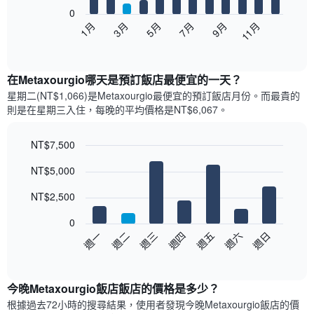
0
以
1月
3月
5月
7月
9月
11月
下
End
of
圖
interactive
表
chart
顯
在Metaxourgio哪天是預訂飯店最便宜的一天？
示
星期二(NT$1,066)是Metaxourgio​最便宜的預訂飯店月份。而最貴的
每
則是在星期三​入住，每晚的平均價格是NT$6,067​​。
個
月
的
NT$7,500
房
Bar
Chart
NT$5,000
間
graphic.
chart
with
平
7
NT$2,500
均
bars.
價
0
格
以
週日
週四
週一
週五
週二
週六
週三
此
下
End
圖
of
圖
表
interactive
表
chart
具
顯
今晚Metaxourgio飯店飯店的價格是多少？
有
示
1
根據過去72小時的搜尋結果，使用者發現今晚Metaxourgio飯店的價
每