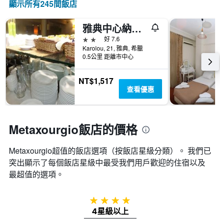
此
顯示所有245間飯店
示
級
圖
過
分
表
去
類
雅典中心納夫斯卡酒店
有
三
的
1
2星級
好 7.6
天
飯
個
Karolou, 21, 雅典, 希臘
內
店
X
0.5公里 距離市中心
找
類
軸，
到
別。
顯
的
NT$1,517
此
示
今
查看優惠
圖
距
晚
表
離
房
具
預
間
有
訂
Metaxourgio飯店的價格
平
1
日
均
條
期
價
Y
Metaxourgio超值的飯店選項（按飯店星級分類）。 我們已
的
格。
軸，
天
突出顯示了每個飯店星級中最受我們用戶歡迎的住宿以及
顯
數
最超值的選項。
示
此
過
圖
去
表
4星級
三
具
4星級以上
天
有