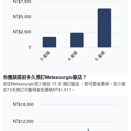
NT$7,500
中
評
的
Bar
Chart
等
graphic.
chart
各
彙
NT$5,000
with
天
整
3
此
的
bars.
圖
本
NT$2,500
表
週
以
具
末
下
有
0
每
圖
1
3-星級
4-星級
5-星級
間
表
條
客
End
顯
Y
of
房
示
interactive
軸，
平
過
chart
顯
均
你應該提前多久預訂Metaxourgio飯店​？
去
示
價
三
前往Metaxourgio​至少提前 73 天 預訂飯店 ，即可節省費用。至少提
房
格
天
前73​天​預訂可獲得最低價格NT$1,517​。
間
此
內
的
圖
依
平
表
NT$18,000
星
均
具
級
Line
Chart
價
有
graphic.
chart
評
格
1
with
NT$12,000
等
90
條
彙
data