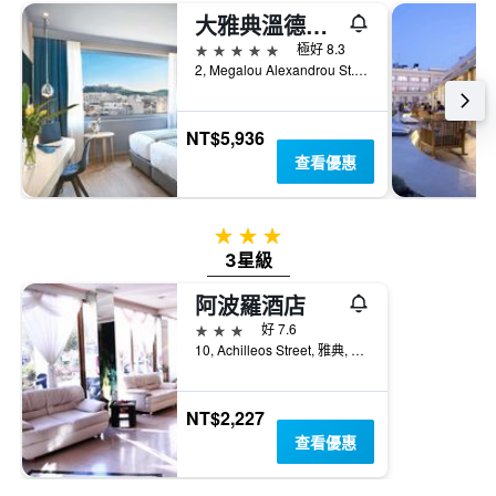
內
1
大雅典溫德姆酒店 - 雅典
找
條
到
5星級
極好 8.3
Y
的
2, Megalou Alexandrou St., 雅典, 希臘
軸，
本
顯
週
示
末
NT$5,936
房
房
間
查看優惠
間
的
平
平
均
均
價
3星級
價
格。
3星級
格
阿波羅酒店
3星級
好 7.6
10, Achilleos Street, 雅典, 希臘
NT$2,227
查看優惠