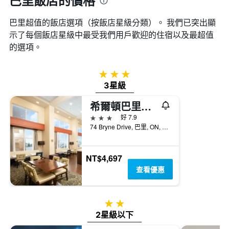
巴里飯店的價格
日
期
巴里超值的飯店選項（按飯店星級分類）。 我們已突出顯
的
天
示了每個飯店星級中最受我們用戶歡迎的住宿以及最超值
數
的選項。
此
圖
表
3星級
具
3星級
有
1
希爾頓巴里漢普頓酒店及套房
條
3星級
好 7.9
Y
74 Bryne Drive, 巴里, ON, 加拿大
軸，
顯
示
NT$4,697
房
間
查看優惠
的
平
均
2星級
價
2星級以下
格