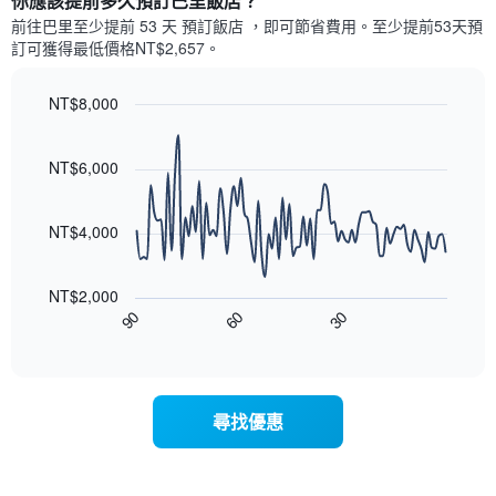
你應該提前多久預訂巴里飯店​？
有
示
1
前往巴里​至少提前 53 天 預訂飯店 ，即可節省費用。至少提前53​天​預
每
條
訂可獲得最低價格NT$2,657​。
週
X
每
軸，
天
NT$8,000
顯
的
Line
示
Chart
房
graphic.
chart
月
with
間
NT$6,000
份
90
平
此
data
均
圖
points.
價
NT$4,000
表
格
具
以
此
有
下
圖
NT$2,000
1
圖
表
90
60
30
條
表
End
具
Y
of
顯
有
interactive
軸，
示
chart
1
顯
隨
條
示
著
X
尋找優惠
平
入
軸，
均
住
顯
價
日
示
格
期