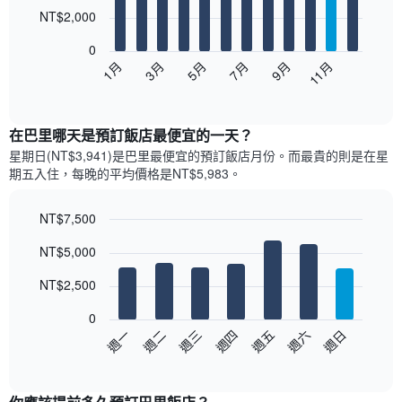
12
NT$2,000
bars.
0
以
1月
3月
5月
7月
9月
11月
下
End
of
圖
interactive
表
chart
顯
在巴里哪天是預訂飯店最便宜的一天？
示
星期日(NT$3,941)是巴里​最便宜的預訂飯店月份。而最貴的則是在星
每
期五​入住，每晚的平均價格是NT$5,983​​。
個
月
的
NT$7,500
房
Bar
Chart
NT$5,000
間
graphic.
chart
with
平
7
NT$2,500
均
bars.
價
0
格
以
週日
週四
週一
週五
週二
週六
週三
此
下
End
圖
of
圖
表
interactive
表
chart
具
顯