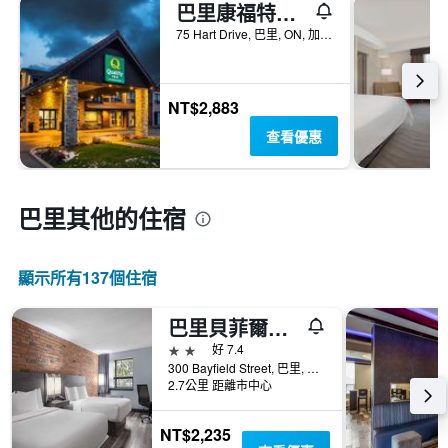
巴里康福特茵酒店
75 Hart Drive, 巴里, ON, 加拿大
NT$2,883
查看優惠
巴里​其他的住宿
顯示所有137​個住宿
巴里貝菲爾德旅遊賓館 - 貝瑞
2星級
好 7.4
300 Bayfield Street, 巴里, ON, 加拿大
2.7公里 距離市中心
NT$2,235