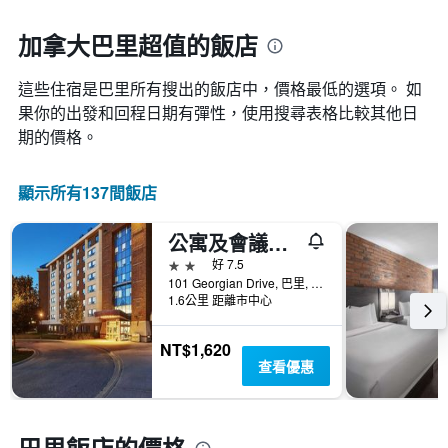
一
接
週
近，
加拿大巴里超值的飯店
中
房
的
價
各
這些住宿是巴里所有搜出的飯店中，價格最低的選項。 如
的
天
變
果你的出發和回程日期有彈性，使用搜尋表格比較其他日
此
化
期的價格。
圖
情
表
況。
具
此
顯示所有137間飯店
有
圖
1
表
條
公寓及會議中心酒店- 巴里
有
Y
1
2星級
好 7.5
軸，
個
101 Georgian Drive, 巴里, ON, 加拿大
顯
X
1.6公里 距離市中心
示
軸，
房
顯
NT$1,620
間
示
查看優惠
的
距
平
離
均
預
價
訂
格