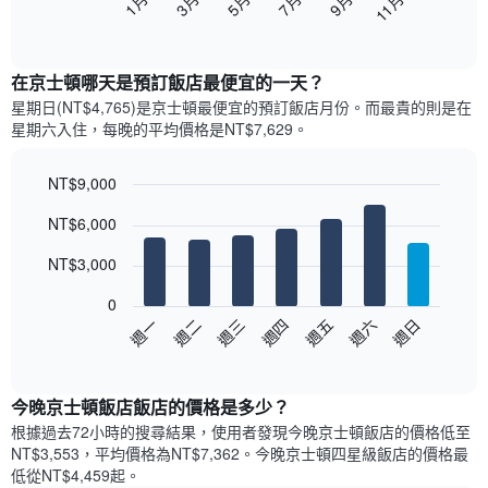
1月
3月
5月
7月
9月
11月
下
End
of
圖
interactive
表
chart
顯
在京士頓哪天是預訂飯店最便宜的一天？
示
星期日(NT$4,765)是京士頓​最便宜的預訂飯店月份。而最貴的則是在
每
星期六​入住，每晚的平均價格是NT$7,629​​。
個
月
的
NT$9,000
房
Bar
Chart
NT$6,000
間
graphic.
chart
with
平
7
NT$3,000
均
bars.
價
0
格
以
週日
週四
週一
週五
週二
週六
週三
此
下
End
圖
of
圖
表
interactive
表
chart
具
顯
今晚京士頓飯店飯店的價格是多少？
有
示
1
根據過去72小時的搜尋結果，使用者發現今晚京士頓飯店的價格低至
每
條
NT$3,553，平均價格為NT$7,362​。今晚京士頓四星級飯店​的價格最
週
X
低從NT$4,459​起。
每