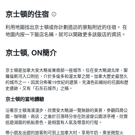
京士頓的住宿
利用地圖找出京士頓​​或你計劃造訪的景點附近的住宿。 在
地圖内按一下飯店名稱，就可以開啟更多該飯店的資訊。
京士頓, ON簡介
京士頓是加拿大安大略省東南部一座城市，位在安大略湖北岸、聖
羅倫斯河入口附近，介於多倫多和渥太華之間。加拿大歷史最悠久
的城市之一，因其分佈著19世紀的建築，充滿色彩繽紛的花園和歷
史遺跡，又有「石灰石城市」之稱。
京士頓的當地體驗
沿著京士頓海濱漫步，欣賞安大略湖一覽無餘的美景，參觀四周公
園、咖啡館、商店；之後於日落時分坐在防波堤公園涼亭裡，欣賞
巡遊湖面的帆船景色，是相當有人氣及愜意的行程。
帶小朋友出遊的旅客則可到上加拿大村，享用牛奶、乘坐微型火