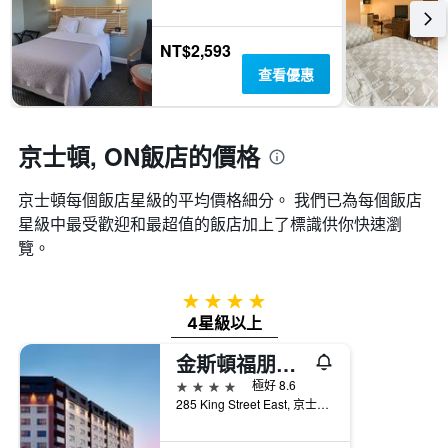
到
Y
的
軸，
本
顯
NT$2,593
週
示
查看優惠
末
房
房
間
間
的
平
平
京士頓, ON飯店的價格
均
均
價
價
格。
京士頓​每個飯店星級的平均價格細分。 我們已為每個飯店
格
星級中最受歡迎和最超值的飯店加上了標識供你快速瀏
覽。
4星級
4星級以上
金斯頓福朋喜來登酒店 - 京斯頓
4星級
極好 8.6
285 King Street East, 京士頓, ON, 加拿大