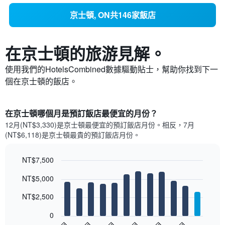
京士頓, ON共146家飯店
在京士頓​的旅游見解。
使用我們的HotelsCombined數據驅動貼士，幫助你找到下一
個在京士頓​的飯店。
在京士頓哪個月是預訂飯店最便宜的月份？
12月(NT$3,330)是京士頓​最便宜的預訂飯店月份。​相反，7月
(NT$6,118)是京士頓最貴的預訂飯店月份。
NT$7,500
Bar
Chart
NT$5,000
graphic.
chart
with
12
NT$2,500
bars.
0
以