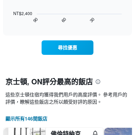
顯
本
以
示
週
下
按
末
NT$2,400
圖
星
客
90
60
30
表
End
級
房
of
顯
分
interactive
平
示
chart
類
均
隨
的
價
著
飯
尋找優惠
格
入
店
此
住
類
圖
日
別。
表
期
此
具
接
圖
有
近，
京士頓, ON評分最高的飯店
表
1
房
具
條
價
有
X
這些京士頓​住宿均獲得我們用戶的高度評價。 參考用戶的
的
1
軸，
變
評價，瞭解這些飯店之所以頗受好評的原因。
條
顯
化
Y
示
情
軸，
按
顯示所有146間飯店
況。
顯
星
此
示
級
圖
過
佛倫特納克俱樂部旅館 - 京斯頓
分