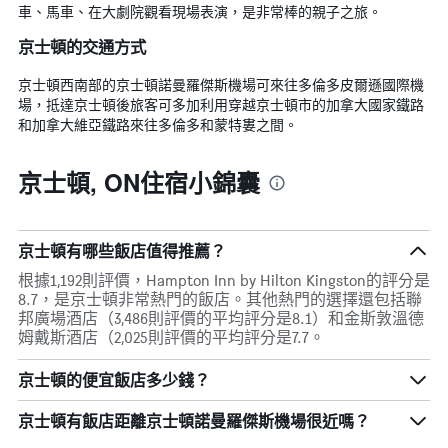
車、馬車、在大劇院觀看現場表演，是非常棒的親子之旅。
京士頓的交通方式
京士頓西南部的京士頓諾曼羅傑斯機場可來往多倫多皮爾遜國際機
場，抵達京士頓後旅客可多加利用穿越京士頓市的加拿大國家鐵路
和加拿大維亞鐵路來往多倫多和蒙特婁之間。
京士頓, ON住宿小錦囊
京士頓有哪些飯店值得推薦？
根據1,192則評價，Hampton Inn by Hilton Kingston的評分是
8.7，是京士頓非常熱門的飯店。其他熱門的選擇還包括聯
邦廣場酒店（3,486則評價的平均評分是8.1）和金斯敦溫德
姆戴斯酒店（2,025則評價的平均評分是7.7。
京士頓的便宜飯店多少錢？
京士頓​有飯店距離京士頓諾曼羅傑斯機場​很近嗎？