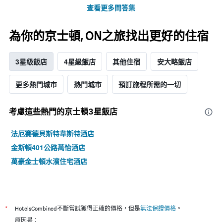
查看更多問答集
為你的京士頓, ON之旅找出更好的住宿
3星級飯店
4星級飯店
其他住宿
安大略飯店
更多熱門城市
熱門城市
預訂旅程所需的一切
考慮這些熱門的京士頓3星​飯店
法厄賽德貝斯特韋斯特酒店
金斯頓401公路萬怡酒店
萬豪金士頓水濱住宅酒店
*
HotelsCombined不斷嘗試獲得正確的價格，但是
無法保證價格
。
原因是：