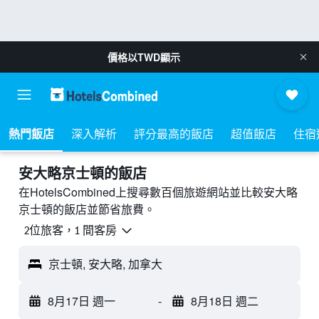
價格以
TWD
顯示
熱門飯店
深入解析
評分最高的飯店
超值飯店
住宿
安大略京士頓的飯店
在HotelsCombined上搜尋數百個旅遊網站並比較安大略
京士頓的飯店並節省旅費。
2位旅客，1 間客房
京士頓, 安大略, 加拿大
8月17日 週一
-
8月18日 週二