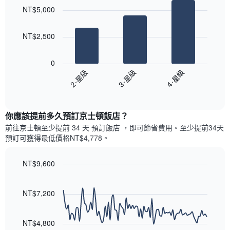
graphic.
chart
各
彙
NT$5,000
with
天
整
3
此
的
bars.
圖
本
NT$2,500
表
週
以
具
末
下
有
0
每
圖
1
2-星級
3-星級
4-星級
間
表
條
客
End
顯
Y
of
房
示
interactive
軸，
平
過
chart
顯
均
你應該提前多久預訂京士頓飯店​？
去
示
價
三
前往京士頓​至少提前 34 天 預訂飯店 ，即可節省費用。至少提前34​天​
房
格
天
預訂可獲得最低價格NT$4,778​。
間
此
內
的
圖
依
平
表
NT$9,600
星
均
具
級
Line
Chart
價
有
graphic.
chart
評
格
1
with
NT$7,200
等
90
條
彙
data
X
整
points.
軸，
NT$4,800
的