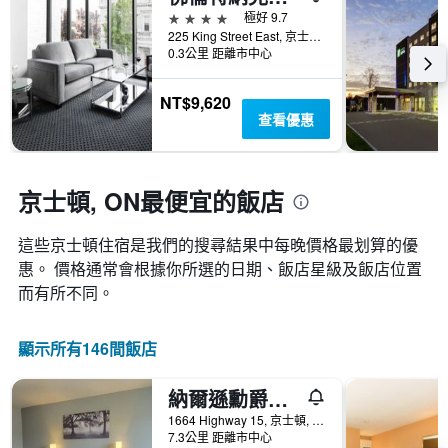
表
去
類
4星級
極好 9.7
有
三
的
225 King Street East, 京士頓, ON, 加拿大
1
天
飯
0.3公里 距離市中心
個
內
店
X
找
類
軸，
NT$9,620
到
別。
顯
查看優惠
的
此
示
今
圖
距
晚
表
離
房
具
預
京士頓, ON最便宜的飯店
間
有
訂
平
1
日
均
條
這些京士頓​住宿是我們的搜尋結果中每晚價格最划算的優
期
價
Y
惠。 價格通常會根據你所選的日期、飯店星級及飯店位置
的
格。
軸，
天
而有所不同。
顯
數
示
此
過
圖
顯示所有146間飯店
去
表
三
具
天
納爾遜勳爵汽車旅館
有
內
1
1664 Highway 15, 京士頓, ON, 加拿大
找
7.3公里 距離市中心
條