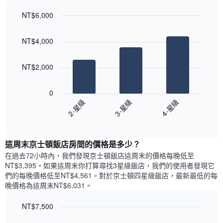
軸，
天
顯
NT$6,000
的
示
Bar
房
Chart
月
graphic.
chart
間
份
NT$4,000
with
平
此
3
均
bars.
圖
價
NT$2,000
表
格
具
以
此
有
下
0
圖
1
圖
2-星級
3-星級
4-星級
表
條
表
具
End
Y
顯
of
有
軸，
示
interactive
1
顯
過
chart
條
這周末京士頓飯店​房間的價格是多少？
示
去
X
平
三
在過去72小時內，我們發現京士頓飯店​這周末的價格每晚低至
軸，
均
天
NT$3,395​。如果這周末你打算尋找3星級飯店，我們的使用者發現它
顯
價
內
們的每晚價格低至NT$4,561​。對於京士頓四星級飯店​，最新最低的每
示
格
依
晚價格為這周末NT$6,031​。
一
星
週
級
NT$7,500
中
評
的
Bar
Chart
等