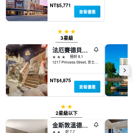
NT$5,771
查看優惠
3星級
3星級
法厄賽德貝斯特韋斯特酒店
3星級
極好 8.1
1217 Princess Street, 京士頓, ON, 加拿大
NT$4,875
查看優惠
2星級
2星級以下
金斯敦溫德姆戴斯酒店
2星級
好 7.7