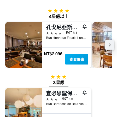
過
圖
去
表
4星級
三
具
4星級以上
天
有
內
1
孔戈尼亞斯套房 - 大西洋
找
條
到
4星級
極好 8.1
Y
的
Rua Henrique Fausto Lancelotti 6333, 聖保羅, 巴西
軸，
本
顯
週
示
末
NT$2,096
房
房
間
查看優惠
間
的
平
平
均
均
價
3星級
價
格。
3星級
格
宜必思聖保羅孔戈尼亞斯酒店
3星級
極好 8.6
Rua Baronesa de Bela Vista, 801, 聖保羅, 巴西