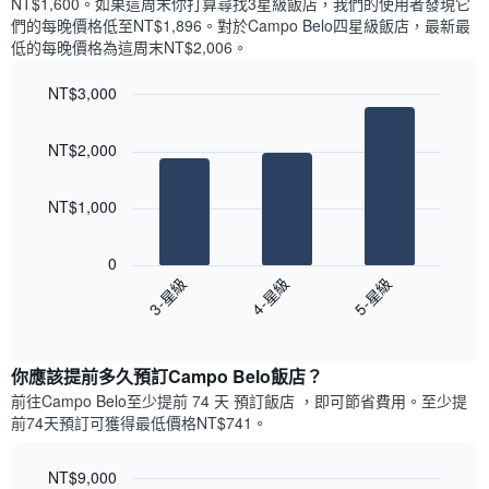
NT$1,600​。如果這周末你打算尋找3星級飯店，我們的使用者發現它
顯
價
內
們的每晚價格低至NT$1,896​。對於Campo Belo四星級飯店​，最新最
示
格
依
低的每晚價格為這周末NT$2,006​。
一
星
週
級
NT$3,000
中
評
的
Bar
Chart
等
graphic.
chart
各
彙
NT$2,000
with
天
整
3
此
的
bars.
圖
本
NT$1,000
表
週
以
具
末
下
有
0
每
圖
1
3-星級
4-星級
5-星級
間
表
條
客
End
顯
Y
of
房
示
interactive
軸，
平
過
chart
顯
均
你應該提前多久預訂Campo Belo飯店​？
去
示
價
三
前往Campo Belo​至少提前 74 天 預訂飯店 ，即可節省費用。至少提
房
格
天
前74​天​預訂可獲得最低價格NT$741​。
間
此
內
的
圖
依
平
表
NT$9,000
星