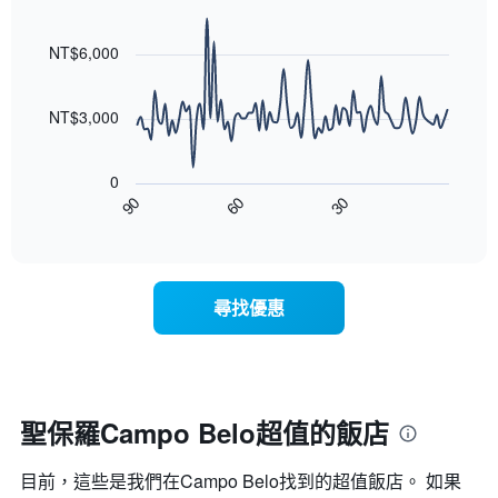
均
具
級
Line
Chart
價
有
graphic.
chart
評
格
1
with
NT$6,000
等
90
條
彙
data
X
整
points.
軸，
NT$3,000
的
顯
本
以
示
週
下
按
末
0
圖
星
客
90
60
30
表
End
級
房
of
顯
分
interactive
平
示
chart
類
均
隨
的
價
著
飯
尋找優惠
格
入
店
此
住
類
圖
日
別。
表
期
此
具
接
圖
有
近，
聖保羅Campo Belo超值的飯店
表
1
房
具
條
價
有
X
目前，這些是我們在Campo Belo找到的超值飯店。 如果
的
1
軸，