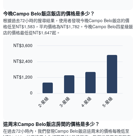
圖
表
interactive
表
chart
具
顯
今晚Campo Belo飯店飯店的價格是多少？
有
示
1
根據過去72小時的搜尋結果，使用者發現今晚Campo Belo飯店的價
每
條
格低至NT$1,583，平均價格為NT$1,782​。今晚Campo Belo四星級飯
週
X
店​的價格最低從NT$1,647​起。
每
軸，
天
顯
NT$3,600
的
示
Bar
房
Chart
月
graphic.
chart
間
份
NT$2,400
with
平
此
4
均
bars.
圖
價
NT$1,200
表
格
具
以
此
有
下
0
圖
1
圖
2-星級
3-星級
4-星級
5-星級
表
條
表
具
End
Y
顯
of
有
軸，
示
interactive
1
顯
過
chart
條
這周末Campo Belo飯店​房間的價格是多少？
示
去
X
平
三
在過去72小時內，我們發現Campo Belo飯店​這周末的價格每晚低至
軸，
均
天