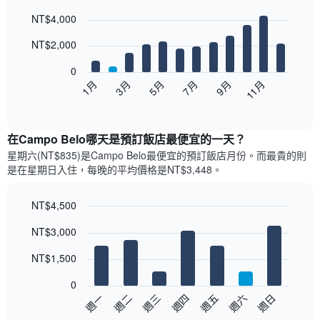
Bar
Chart
NT$4,000
graphic.
chart
with
12
NT$2,000
bars.
0
以
1月
3月
5月
7月
9月
11月
下
End
of
圖
interactive
表
chart
顯
在Campo Belo哪天是預訂飯店最便宜的一天？
示
星期六(NT$835)是Campo Belo​最便宜的預訂飯店月份。而最貴的則
每
是在星期日​入住，每晚的平均價格是NT$3,448​​。
個
月
的
NT$4,500
房
Bar
Chart
NT$3,000
間
graphic.
chart
with
平
7
NT$1,500
均
bars.
價
0
格
以
週日
週四
週一
週五
週二
週六
週三
此
下
End
圖
of