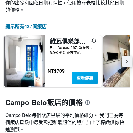
變
你的出發和回程日期有彈性，使用搜尋表格比較其他日期
條
顯
化
的價格。
Y
示
情
軸，
按
況。
顯
星
此
顯示所有437間飯店
示
級
圖
過
分
表
去
類
維瓦俱樂部套房酒店 - 聖保羅
有
三
的
1
Rua Acruas, 267, 聖保羅, 巴西
天
飯
個
8.9公里 距離市中心
內
店
X
找
類
軸，
到
別。
顯
NT$709
的
此
示
今
查看優惠
圖
距
晚
表
離
房
具
預
間
有
訂
Campo Belo飯店的價格
平
1
日
均
條
期
價
Y
Campo Belo​每個飯店星級的平均價格細分。 我們已為每
的
格。
軸，
天
個飯店星級中最受歡迎和最超值的飯店加上了標識供你快
顯
數
速瀏覽。
示
此