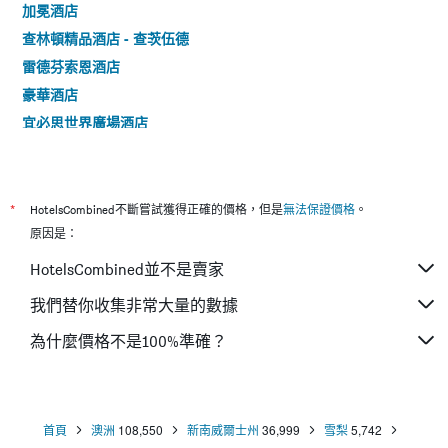
加冕酒店
查林頓精品酒店 - 查茨伍德
雷德芬索恩酒店
豪華酒店
宜必思世界廣場酒店
悉尼海港青年旅舍
悉尼機場酒店
溫亞德酒店
*
HotelsCombined不斷嘗試獲得正確的價格，但是
無法保證價格
。
柏偉詩城市中心酒店
原因是：
聖彼得宜必思快捷酒店
HotelsCombined並不是賣家
米蘭達美羅酒店
我們替你收集非常大量的數據
悉尼機場宜必思快捷酒店
為什麼價格不是100%準確？
薩里山鄉村旅舍
悉尼小憩酒店
首頁
澳洲
108,550
新南威爾士州
36,999
雪梨
5,742