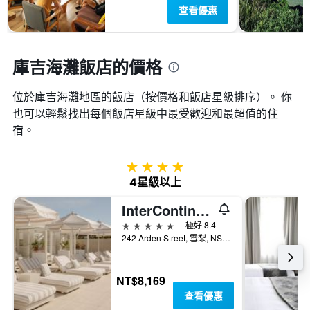
一
查看優惠
週
中
的
各
庫吉海灘飯店的價格
天
此
位於庫吉海灘​地區的飯店（按價格和飯店星級排序）。 你
圖
表
也可以輕鬆找出每個飯店星級中最受歡迎和最超值的住
具
宿。
有
1
條
4星級
Y
4星級以上
軸，
顯
InterContinental Sydney Coogee Beach by IHG
示
5星級
極好 8.4
房
242 Arden Street, 雪梨, NSW, 澳洲
間
的
平
NT$8,169
均
價
查看優惠
格