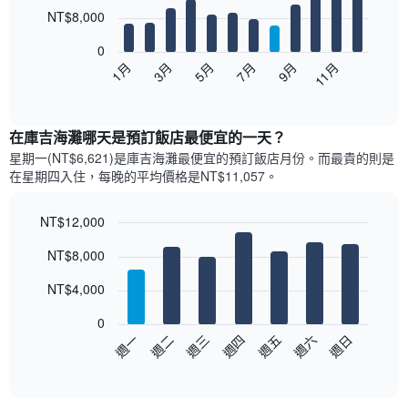
12
NT$8,000
bars.
0
以
5月
11月
3月
9月
1月
7月
下
End
of
圖
interactive
表
chart
顯
在庫吉海灘哪天是預訂飯店最便宜的一天？
示
星期一(NT$6,621)是庫吉海灘​最便宜的預訂飯店月份。而最貴的則是
每
在星期四​入住，每晚的平均價格是NT$11,057​​。
個
月
的
NT$12,000
房
Bar
Chart
NT$8,000
間
graphic.
chart
with
平
7
NT$4,000
均
bars.
價
0
格
以
週三
週四
週五
週六
週日
週一
週二
此
下
End
圖
of
圖
表
interactive
表
chart
具
顯