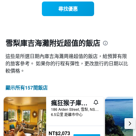
有
示
1
尋找優惠
每
條
週
X
每
軸，
天
顯
的
示
房
雪梨庫吉海灘附近超值的飯店
月
間
份
平
此
這些是所選日期內庫吉海灘​周邊超值的​飯店，給預算有限
均
圖
價
的旅客參考。 如果你的行程有彈性，更改旅行的日期以比
表
格
較價格。
具
此
有
圖
1
表
顯示所有157間飯店
條
具
Y
有
軸，
瘋狂猴子庫吉海灘旅舍
1
顯
條
186 Arden Street, 雪梨, NSW, 澳洲
示
X
6.5公里 距離市中心
平
軸，
均
顯
價
示
NT$2,073
格