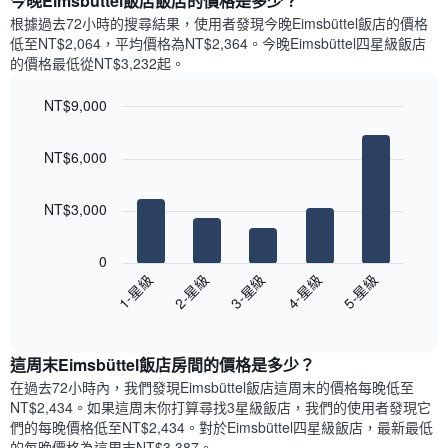
今晚Eimsbüttel飯店飯店的價格是多少？
有
示
1
根據過去72小時的搜尋結果，使用者發現今晚Eimsbüttel飯店的價格
每
條
低至NT$2,064，平均價格為NT$2,364​。今晚Eimsbüttel四星級飯店​
週
X
的價格最低從NT$3,232​起。
每
軸，
天
顯
NT$9,000
的
示
Bar
房
Chart
月
graphic.
chart
間
份
NT$6,000
with
平
此
5
均
bars.
圖
價
NT$3,000
表
格
具
以
此
有
下
0
圖
1
圖
3-星級
5-星級
2-星級
4-星級
1-星級
表
條
表
具
End
Y
顯
of
有
軸，
示
interactive
1
顯
過
chart
條
這周末Eimsbüttel飯店​房間的價格是多少？
示
去
X
平
三
在過去72小時內，我們發現Eimsbüttel飯店​這周末的價格每晚低至
軸，
均
天
NT$2,434​。如果這周末你打算尋找3星級飯店，我們的使用者發現它
顯
價
內
們的每晚價格低至NT$2,434​。對於Eimsbüttel四星級飯店​，最新最低
示
格
依
的每晚價格為這周末NT$3,387​。