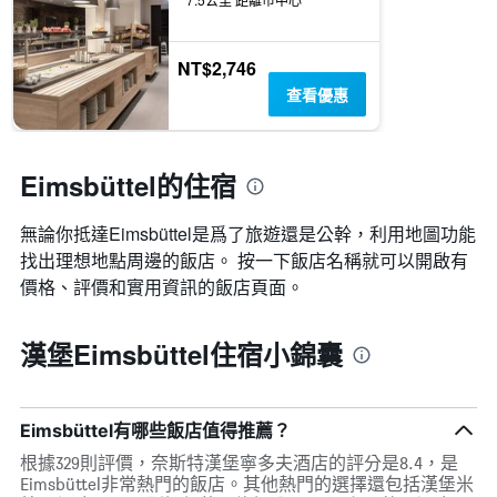
三
具
天
有
內
1
找
NT$2,746
條
到
Y
查看優惠
的
軸，
本
顯
週
示
末
Eimsbüttel的住宿
房
房
間
間
的
無論你抵達Eimsbüttel​是爲了旅遊還是公幹，利用地圖功能
平
平
均
找出理想地點周邊的飯店。 按一下飯店名稱就可以開啟有
均
價
價
價格、評價和實用資訊的飯店頁面。
格。
格
漢堡Eimsbüttel住宿小錦囊
Eimsbüttel有哪些飯店值得推薦？
根據329則評價，奈斯特漢堡寧多夫酒店的評分是8.4，是
Eimsbüttel非常熱門的飯店。其他熱門的選擇還包括漢堡米