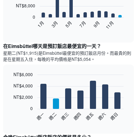
12
NT$8,000
bars.
0
以
5月
11月
3月
9月
1月
7月
下
End
of
圖
interactive
表
chart
顯
在Eimsbüttel哪天是預訂飯店最便宜的一天？
示
星期二(NT$1,915)是Eimsbüttel​最便宜的預訂飯店月份。而最貴的則
每
是在星期五​入住，每晚的平均價格是NT$5,054​​。
個
月
的
NT$6,000
房
Bar
Chart
NT$4,000
間
graphic.
chart
with
平
7
NT$2,000
均
bars.
價
0
格
以
週日
週四
週一
週五
週二
週六
週三
此
下
End
圖
of
圖
表
interactive
表
chart
具
顯