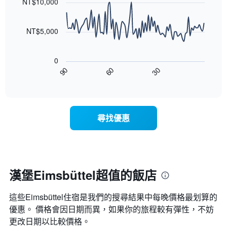
1
NT$10,000
等
90
條
彙
data
X
整
points.
軸，
NT$5,000
的
顯
本
以
示
週
下
按
末
0
圖
星
客
30
90
60
表
End
級
房
of
顯
分
interactive
平
示
chart
類
均
隨
的
價
著
飯
尋找優惠
格
入
店
此
住
類
圖
日
別。
表
期
此
具
接
圖
有
近，
漢堡Eimsbüttel超值的飯店
表
1
房
具
條
價
有
X
這些Eimsbüttel​住宿是我們的搜尋結果中每晚價格最划算的
的
1
軸，
變
優惠。 價格會因日期而異，如果你的旅程較有彈性，不妨
條
顯
化
更改日期以比較價格。
Y
示