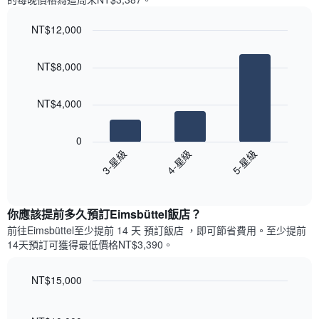
一
星
週
級
NT$12,000
中
評
的
Bar
Chart
等
graphic.
chart
各
彙
NT$8,000
with
天
整
3
此
的
bars.
圖
本
NT$4,000
表
週
以
具
末
下
有
0
每
圖
1
4-星級
5-星級
3-星級
間
表
條
客
End
顯
Y
of
房
示
interactive
軸，
平
過
chart
顯
均
你應該提前多久預訂Eimsbüttel飯店​？
去
示
價
三
前往Eimsbüttel​至少提前 14 天 預訂飯店 ，即可節省費用。至少提前
房
格
天
14​天​預訂可獲得最低價格NT$3,390​。
間
此
內
的
圖
依
平
表
NT$15,000
星
均
具
級
Line
Chart
價
有
graphic.
chart
評
格
with