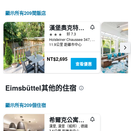
情
軸，
按
況。
顯
星
此
顯示所有209間飯店
示
級
圖
過
分
表
去
類
漢堡奧克特爾酒店
有
三
的
1
3星級
好 7.3
天
飯
個
Holsteiner Chaussee 347, 漢堡, 漢堡（城邦）, 德國
內
店
X
11.9公里 距離市中心
找
類
軸，
到
別。
顯
的
NT$2,695
此
示
今
查看優惠
圖
距
晚
表
離
房
具
預
間
有
訂
Eimsbüttel​其他的住宿
平
1
日
均
條
期
價
Y
的
格。
軸，
顯示所有209​個住宿
天
顯
數
示
此
希爾克公寓飯店
過
圖
去
漢堡, 漢堡（城邦）, 德國
表
7.5公里 距離市中心