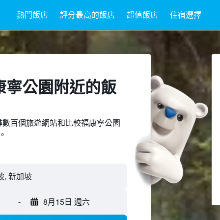
熱門飯店
評分最高的飯店
超值飯店
住宿選擇
康寧公園附近​的飯
ed上搜尋數百個旅遊網站和比較福康寧公園
。
坡, 新加坡
-
8月15日 週六