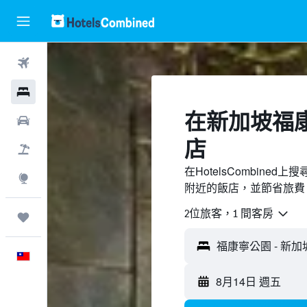
機票
飯店
​在新加坡福
租車
店
機＋酒
在HotelsCombin
探索
附近的飯店，並節省旅費
2位旅客，1 間客房
旅程
福康寧公園 - 新加
中文
8月14日 週五