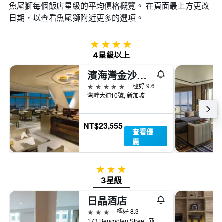
魚尾獅​每個飯店星級的平均價格概覽。 在頁面最上方更改
日期，以查看魚尾獅​附近更多的選項。
4星級
4星級以上
濱海灣金沙酒店
5星級
極好 9.6
灣畔大道10號, 新加坡
NT$23,555
查看優
惠
3星級
3星級
日晶酒店
3星級
極好 8.3
173 Bencoolen Street, 新加坡