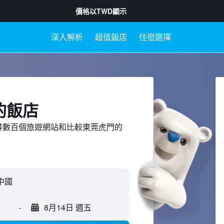
價格以
TWD
顯示
深入解析
超值飯店
住宿選擇
的飯店
ed上搜尋數百個旅遊網站和比較東莞虎門的
-
8月14日 週五