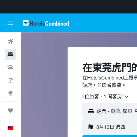
機票
飯店
​在東莞虎門​
租車
在HotelsCombin
機＋酒
飯店，並節省旅費。
探索
2位旅客，1 間客房
旅程
8月13日 週四
中文