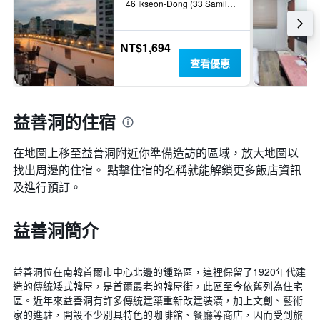
46 Ikseon-Dong (33 Samil-Daero 32ga-Gil), Jongro, 首爾, 韓國
NT$1,694
查看優惠
益善洞的住宿
在地圖上移至益善洞​​附近你準備造訪的區域，放大地圖以
找出周邊的住宿。 點擊住宿的名稱就能解鎖更多飯店資訊
及進行預訂。
益善洞簡介
益善洞位在南韓首爾市中心北邊的鍾路區，這裡保留了1920年代建
造的傳統矮式韓屋，是首爾最老的韓屋街，此區至今依舊列為住宅
區。近年來益善洞有許多傳統建築重新改建裝潢，加上文創、藝術
家的進駐，開設不少別具特色的咖啡館、餐廳等商店，因而受到旅