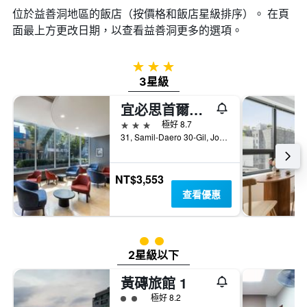
日
位於益善洞​地區的飯店（按價格和飯店星級排序）。 在頁
期
面最上方更改日期，以查看益善洞​更多的選項。
的
天
數
3星級
此
圖
3星級
表
宜必思首爾仁寺洞大使酒店
具
有
3星級
極好 8.7
1
31, Samil-Daero 30-Gil, Jongno-gu, 首爾, 韓國
條
Y
軸，
NT$3,553
顯
查看優惠
示
房
間
的
2星級評級
平
2星級以下
均
價
黃磚旅館 1
格
2星級評級
極好 8.2