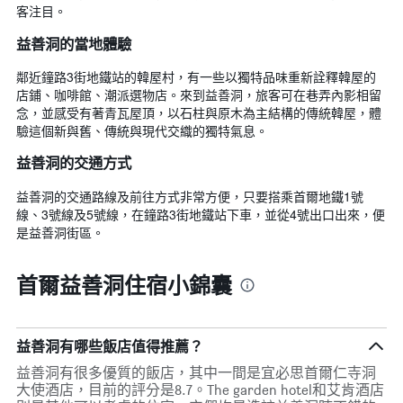
客注目。
益善洞的當地體驗
鄰近鐘路3街地鐵站的韓屋村，有一些以獨特品味重新詮釋韓屋的
店鋪、咖啡館、潮派選物店。來到益善洞，旅客可在巷弄內影相留
念，並感受有著青瓦屋頂，以石柱與原木為主結構的傳統韓屋，體
驗這個新與舊、傳統與現代交織的獨特氣息。
益善洞的交通方式
益善洞的交通路線及前往方式非常方便，只要搭乘首爾地鐵1號
線、3號線及5號線，在鐘路3街地鐵站下車，並從4號出口出來，便
是益善洞街區。
首爾益善洞住宿小錦囊
益善洞有哪些飯店值得推薦？
益善洞有很多優質的飯店，其中一間是宜必思首爾仁寺洞
大使酒店，目前的評分是8.7。The garden hotel和艾肯酒店