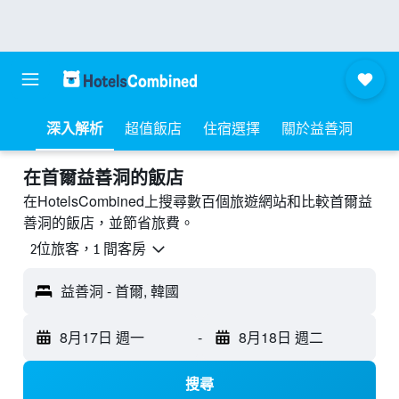
深入解析
超值飯店
住宿選擇
關於益善洞
​在首爾益善洞​的飯店
在HotelsCombined上搜尋數百個旅遊網站和比較首爾益
善洞的飯店，並節省旅費。
2位旅客，1 間客房
益善洞 - 首爾, 韓國
8月17日 週一
-
8月18日 週二
搜尋