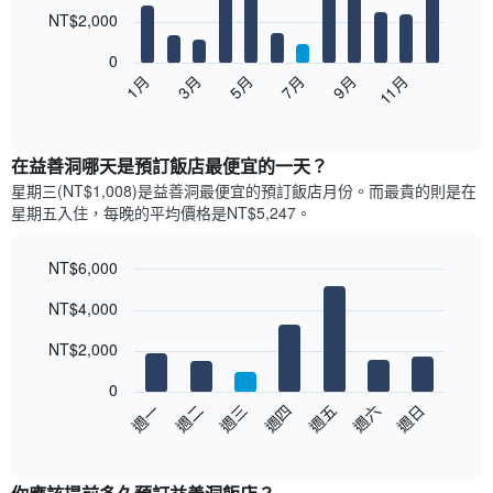
12
NT$2,000
bars.
0
以
1月
3月
5月
7月
9月
11月
下
End
of
圖
interactive
表
chart
顯
在益善洞哪天是預訂飯店最便宜的一天？
示
星期三(NT$1,008)是益善洞​最便宜的預訂飯店月份。而最貴的則是在
每
星期五​入住，每晚的平均價格是NT$5,247​​。
個
月
的
NT$6,000
房
Bar
Chart
NT$4,000
間
graphic.
chart
with
平
7
NT$2,000
均
bars.
價
0
格
以
週日
週四
週一
週五
週二
週六
週三
此
下
End
圖
of
圖
表
interactive
表
chart
具
顯