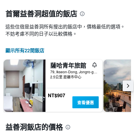
一
接
週
近，
首爾益善洞超值的飯店
中
房
的
價
各
這些住宿是益善洞所有搜出的飯店中，價格最低的選項。
的
天
變
不妨考慮不同的日子以比較價格。
此
化
圖
情
表
顯示所有22間飯店
況。
具
此
有
圖
薩哈青年旅館
1
表
條
79, Ikseon-Dong, Jongro-gu, 首爾, 韓國
有
Y
2.5公里 距離市中心
1
軸，
個
顯
X
示
NT$907
軸，
房
顯
查看優惠
間
示
的
距
平
離
均
預
益善洞飯店的價格
價
訂
格