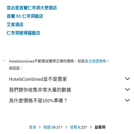
宜必思首爾仁寺洞大使酒店
首爾 53 仁寺洞飯店
艾肯酒店
仁寺洞彼得貓飯店
*
HotelsCombined不斷嘗試獲得正確的價格，但是
無法保證價格
。
原因是：
HotelsCombined並不是賣家
我們替你收集非常大量的數據
為什麼價格不是100%準確？
首頁
韓國
39,571
首爾
6,237
益善洞