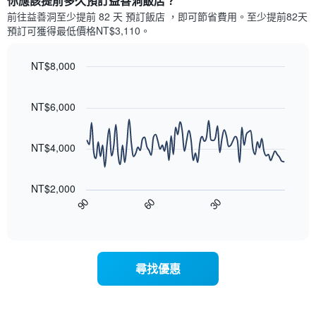
你應該提前多久預訂益善洞飯店​？
有
示
1
前往益善洞​至少提前 82 天 預訂飯店 ，即可節省費用。至少提前82​天​
每
條
預訂可獲得最低價格NT$3,110​。
週
X
每
軸，
天
NT$8,000
顯
的
Line
示
Chart
房
graphic.
chart
月
with
間
NT$6,000
份
90
平
此
data
均
圖
points.
價
NT$4,000
表
格
具
以
此
有
下
圖
NT$2,000
1
圖
表
90
60
30
條
表
End
具
Y
of
顯
有
interactive
軸，
示
chart
1
顯
隨
條
示
著
X
尋找優惠
平
入
軸，
均
住
顯
價
日
示
格
期