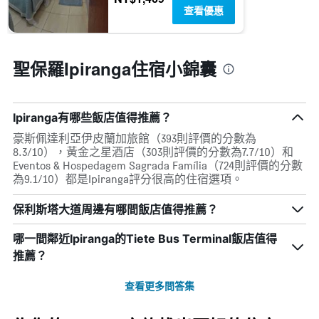
一
查看優惠
週
中
的
各
聖保羅Ipiranga住宿小錦囊
天
此
圖
表
Ipiranga有哪些飯店值得推薦？
具
豪斯佩達利亞伊皮蘭加旅館（393則評價的分數為
有
8.3/10），黃金之星酒店（303則評價的分數為7.7/10）和
1
Eventos & Hospedagem Sagrada Família（724則評價的分數
條
為9.1/10）都是Ipiranga評分很高的住宿選項。
Y
軸，
顯
保利斯塔大道周邊有哪間飯店值得推薦？
示
房
哪一間鄰近Ipiranga的Tiete Bus Terminal飯店值得
間
推薦？
的
平
查看更多問答集
均
價
格