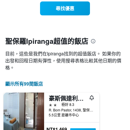
有
示
1
尋找優惠
每
條
週
X
每
軸，
天
顯
的
示
房
聖保羅Ipiranga超值的飯店
月
間
份
平
此
目前，這些是我們在Ipiranga找到的超值飯店。 如果你的
均
圖
價
出發和回程日期有彈性，使用搜尋表格比較其他日期的價
表
格
格。
具
此
有
圖
1
表
顯示所有99間飯店
條
具
Y
有
軸，
豪斯佩達利亞伊皮蘭加旅館
1
顯
條
2星級
極好 8.3
示
X
R. Bom Pastor, 1438, 聖保羅, 巴西
平
軸，
5.5公里 距離市中心
均
顯
價
示
格
NT$1,469