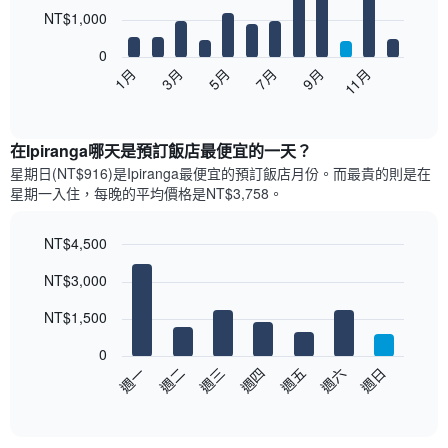
12
NT$1,000
bars.
0
以
1月
3月
5月
7月
9月
11月
下
End
of
圖
interactive
表
chart
顯
在Ipiranga哪天是預訂飯店最便宜的一天？
示
星期日(NT$916)是Ipiranga​最便宜的預訂飯店月份。而最貴的則是在
每
星期一​入住，每晚的平均價格是NT$3,758​​。
個
月
的
NT$4,500
房
Bar
Chart
NT$3,000
間
graphic.
chart
with
平
7
NT$1,500
均
bars.
價
0
格
以
週日
週四
週一
週五
週二
週六
週三
此
下
End
圖
of
圖
表
interactive
表
chart
具
顯