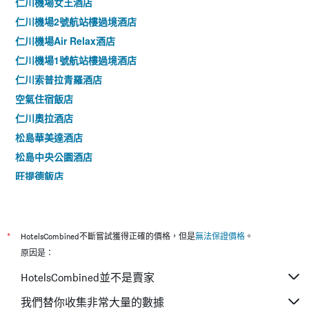
仁川機場女王酒店
仁川機場2號航站樓過境酒店
仁川機場Air Relax酒店
仁川機場1號航站樓過境酒店
仁川索普拉青羅酒店
空氣住宿飯店
仁川奧拉酒店
松島華美達酒店
松島中央公園酒店
旺提德飯店
Luv商務設計飯店
富平香波飯店
Bridge Hotel Incheon Songdo
*
HotelsCombined不斷嘗試獲得正確的價格，但是
無法保證價格
。
仁川愛特爾酒店
原因是：
九月飯店
HotelsCombined並不是賣家
愛特爾好日子旅館
我們替你收集非常大量的數據