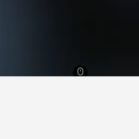
2,291
巴倫西亞
4,342
La Punta
旅游見解。
據驅動貼士，幫助你找到下一個在La Punta​的飯店。