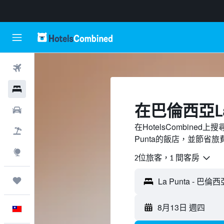
機票
飯店
​在巴倫西亞La
租車
在HotelsCombine
機＋酒
Punta的飯店，並節省旅
探索
2位旅客，1 間客房
旅程
8月13日 週四
中文