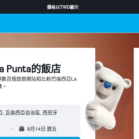
價格以
TWD
顯示
 Punta​的飯店
d上搜尋數百個旅遊網站和比較巴倫西亞La
費。
-
8月14日 週五