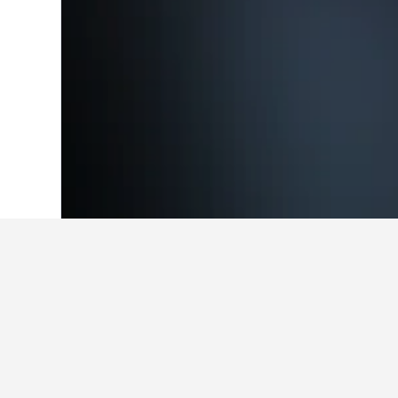
首頁
西班牙
354,111
瓦倫西亞自治區
5
在La Punta​的
使用我們的HotelsCombined數