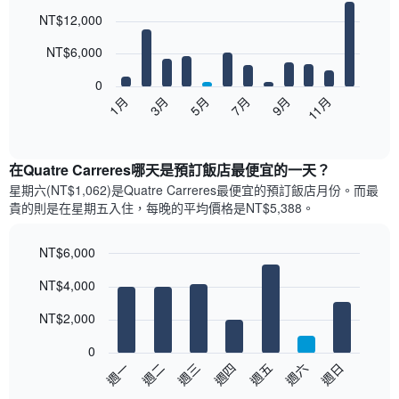
Bar
Chart
NT$12,000
graphic.
chart
with
12
NT$6,000
bars.
0
以
5月
11月
3月
9月
1月
7月
下
End
of
圖
interactive
表
chart
顯
在Quatre Carreres哪天是預訂飯店最便宜的一天？
示
星期六(NT$1,062)是Quatre Carreres​最便宜的預訂飯店月份。而最
每
貴的則是在星期五​入住，每晚的平均價格是NT$5,388​​。
個
月
的
NT$6,000
房
Bar
Chart
NT$4,000
間
graphic.
chart
with
平
7
NT$2,000
均
bars.
價
0
格
以
週日
週四
週一
週五
週二
週六
週三
此
下
End
圖
of
圖