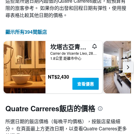
這些是所選日期內超值的Quatre Carreres​飯店，給預算有
變
條
顯
化
限的旅客參考。 如果你的出發和回程日期有彈性，使用搜
Y
示
情
軸，
尋表格比較其他日期的價格。
按
況。
顯
星
此
示
級
圖
顯示所有394間飯店
過
分
表
去
類
有
三
的
坎塔古亞青年旅館
1
天
飯
個
Carrer de Vicente Lleo, 28 Planta Baja, 巴倫西亞, 瓦倫西亞自治區, 西班牙
內
店
X
1.8公里 距離市中心
找
類
軸，
到
別。
顯
的
此
示
NT$2,430
今
圖
距
晚
查看優惠
表
離
房
具
預
間
有
訂
平
1
日
均
Quatre Carreres飯店的價格
條
期
價
Y
的
格。
軸，
天
所選日期的飯店價格（每晚平均價格），按飯店星級細
顯
數
分。 在頁面最上方更改日期，以查看Quatre Carreres​更多
示
此