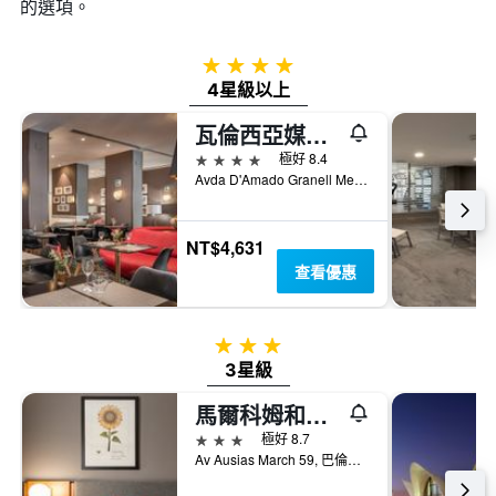
過
的選項。
圖
去
表
三
具
4星級
天
有
內
4星級以上
1
找
條
瓦倫西亞媒介酒店
到
Y
的
4星級
軸，
極好 8.4
本
顯
Avda D'Amado Granell Mesado, 48, 巴倫西亞, 瓦倫西亞自治區, 西班牙
週
示
末
房
房
間
NT$4,631
間
的
查看優惠
平
平
均
均
價
價
格。
3星級
格
3星級
馬爾科姆和巴瑞特酒店
3星級
極好 8.7
Av Ausias March 59, 巴倫西亞, 瓦倫西亞自治區, 西班牙