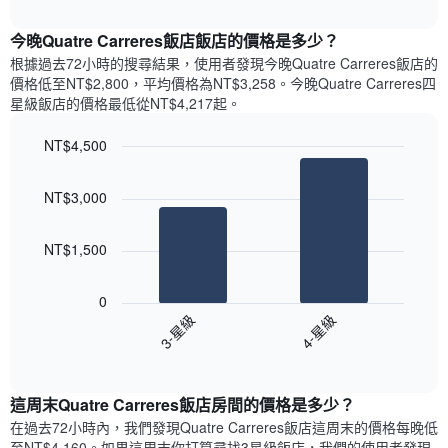
表
interactive
表
chart
具
顯
今晚Quatre Carreres飯店飯店的價格是多少？
有
示
1
根據過去72小時的搜尋結果，使用者發現今晚Quatre Carreres飯店的
每
條
價格低至NT$2,800，平均價格為NT$3,258​。今晚Quatre Carreres四
週
X
星級飯店​的價格最低從NT$4,217​起。
每
軸，
天
顯
NT$4,500
的
示
Bar
房
Chart
月
graphic.
chart
間
份
NT$3,000
with
平
此
2
均
bars.
圖
價
NT$1,500
表
格
具
以
此
有
下
0
圖
1
圖
3-星級
4-星級
表
條
表
具
End
Y
顯
of
有
軸，
示
interactive
1
顯
過
chart
條
這周末Quatre Carreres飯店​房間的價格是多少？
示
去
X
平
三
在過去72小時內，我們發現Quatre Carreres飯店​這周末的價格每晚低
軸，
均
天
至NT$4,160​。如果這周末你打算尋找3星級飯店，我們的使用者發現