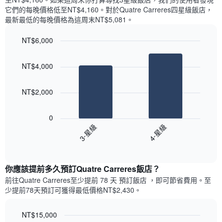
顯
價
內
它們的每晚價格低至NT$4,160​。對於Quatre Carreres四星級飯店​，
示
格
依
最新最低的每晚價格為這周末NT$5,081​。
一
星
週
級
NT$6,000
中
評
的
Bar
Chart
等
graphic.
chart
各
彙
NT$4,000
with
天
整
2
此
的
bars.
圖
本
NT$2,000
表
週
以
具
末
下
有
0
每
圖
1
3-星級
4-星級
間
表
條
客
End
顯
Y
of
房
示
interactive
軸，
平
過
chart
顯
均
你應該提前多久預訂Quatre Carreres飯店​？
去
示
價
三
前往Quatre Carreres​至少提前 78 天 預訂飯店 ，即可節省費用。至
房
格
天
少提前78​天​預訂可獲得最低價格NT$2,430​。
間
此
內
的
圖
依
平
表
NT$15,000
星
均