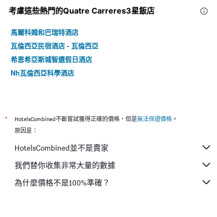
考慮這些熱門的Quatre Carreres3星​飯店
馬爾科姆和巴瑞特酒店
瓦倫西亞民宿酒店 - 瓦倫西亞
希恩希亞斯城智選假日酒店
Nh瓦倫西亞科學酒店
*
HotelsCombined不斷嘗試獲得正確的價格，但是
無法保證價格
。
原因是：
HotelsCombined並不是賣家
我們替你收集非常大量的數據
為什麼價格不是100%準確？