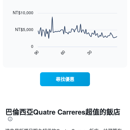
具
級
Line
Chart
價
有
graphic.
chart
評
格
1
with
NT$10,000
等
90
條
彙
data
X
整
points.
軸，
NT$5,000
的
顯
本
以
示
週
下
按
末
0
圖
星
客
30
90
60
表
End
級
房
of
顯
分
interactive
平
示
chart
類
均
隨
的
價
著
飯
尋找優惠
格
入
店
此
住
類
圖
日
別。
表
期
此
具
接
圖
有
近，
巴倫西亞Quatre Carreres超值的飯店
表
1
房
具
條
價
有
X
的
1
軸，