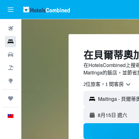
機票
飯店
​在貝爾蒂奧加M
租車
在HotelsCombin
機＋酒
Maitinga的飯店，並節
探索
2位旅客，1 間客房
旅程
Maitinga - 貝
8月15日 週六
中文