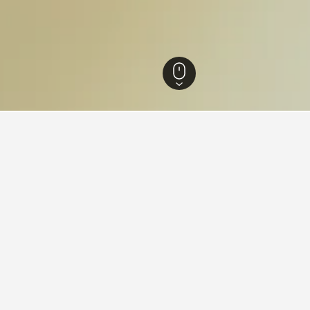
2
聖保羅州
50,816
貝爾蒂奧加
1,582
Maitinga
旅游見解。
據驅動貼士，幫助你找到下一個在Maitinga​的飯店。
最便宜的月份？
在Maitinga哪天是預訂
的預訂飯店月份。​相反，12月 (NT$4,583)是
星期三(NT$1,377)是Mai
入住，每晚的平均價格是NT$2,34
NT$3,000