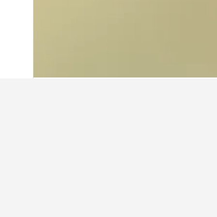
首頁
巴西
225,626
巴西東南部
105,88
在Maitinga​的
使用我們的HotelsCombined數
在Maitinga哪個月是預訂飯店
5月(NT$1,149)是Maitinga​最便宜
Maitinga最貴的預訂飯店月份。
NT$6,000