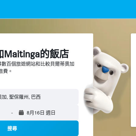
aitinga​的飯店
ed上搜尋數百個旅遊網站和比較貝爾蒂奧加
省旅費。
爾蒂奧加, 聖保羅州, 巴西
-
8月16日 週日
搜尋