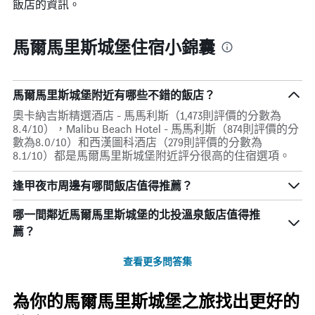
飯店的資訊。
馬爾馬里斯城堡住宿小錦囊
馬爾馬里斯城堡附近有哪些不錯的飯店？
奧卡納吉斯精選酒店 - 馬馬利斯（1,473則評價的分數為
8.4/10），Malibu Beach Hotel - 馬馬利斯（874則評價的分
數為8.0/10）和西漢圖科酒店（279則評價的分數為
8.1/10）都是馬爾馬里斯城堡附近評分很高的住宿選項。
逢甲夜市周邊有哪間飯店值得推薦？
哪一間鄰近馬爾馬里斯城堡的北投溫泉飯店值得推
薦？
查看更多問答集
為你的馬爾馬里斯城堡之旅找出更好的