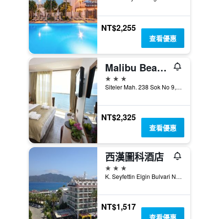
NT$2,255
查看優惠
Malibu Beach Hotel - 馬馬利斯
3星級
Siteler Mah. 238 Sok No 9, 馬爾馬里斯, 土耳其
NT$2,325
查看優惠
西漢圖科酒店
3星級
K. Seyfettin Elgin Bulvari No: 37, 馬爾馬里斯, 土耳其
NT$1,517
查看優惠