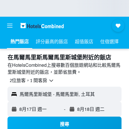
熱門飯店
評分最高的飯店
超值飯店
住宿選擇
​在馬爾馬里斯馬爾馬里斯城堡附近​的飯店
在HotelsCombined上搜尋數百個旅遊網站和比較馬爾馬
里斯城堡附近的飯店，並節省旅費。
2位旅客，1 間客房
馬爾馬里斯城堡 - 馬爾馬里斯, 土耳其
8月17日 週一
-
8月18日 週二
搜尋