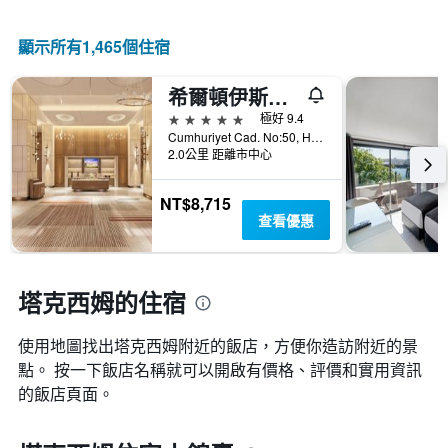
顯示所有1,465​個住宿
希爾頓伊斯坦布爾博斯普魯斯酒店
5星級
極好 9.4
Cumhuriyet Cad. No:50, Harbiye, 伊斯坦堡, 土耳其
2.0公里 距離市中心
NT$8,715
查看優惠
塔克西姆的住宿
使用地圖找出塔克西姆​附近的飯店，方便你造訪附近的景
點。 按一下飯店名稱就可以開啟有價格、評價和實用資訊
的飯店頁面。