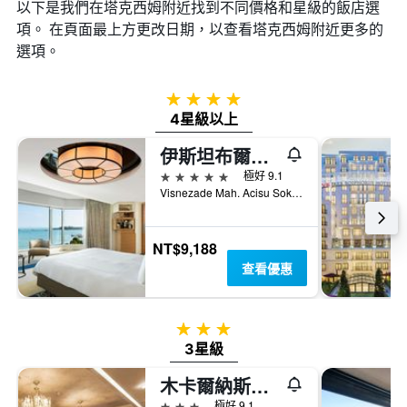
以下是我們在塔克西姆​附近找到不同價格和星級的飯店選
項。 在頁面最上方更改日期，以查看塔克西姆​附近更多的
選項。
4星級
4星級以上
伊斯坦布爾博斯普魯斯瑞士酒店
5星級
極好 9.1
Visnezade Mah. Acisu Sok. NO. 19, 伊斯坦堡, 土耳其
NT$9,188
查看優惠
3星級
3星級
木卡爾納斯塔克西姆飯店
3星級
極好 9.1