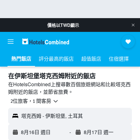
價格以
TWD
顯示
熱門飯店
評分最高的飯店
超值飯店
住宿選擇
​在伊斯坦堡塔克西姆附近​的飯店
在HotelsCombined上搜尋數百個旅遊網站和比較塔克西
姆附近的飯店，並節省旅費。
2位旅客，1 間客房
塔克西姆 - 伊斯坦堡, 土耳其
8月16日 週日
-
8月17日 週一